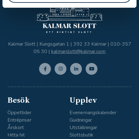
Kalmar Slott | Kungsgatan 1 | 392 33 Kalmar |
010-357
05 30
|
kalmarslott@kalmar.com
Facebo
Instagr
Linkedi
Youtub
ok
am
n
e
Besök
Upplev
Öppettider
Evenemangskalender
Entrépriser
Guidningar
Årskort
Utställningar
Hitta hit
Slottsbutik