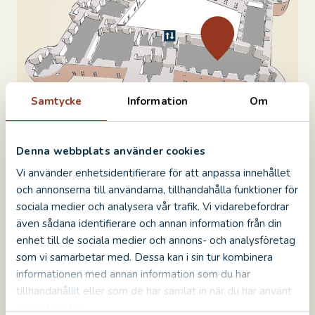
Samtycke
Information
Om
Lene Skomedal är en professionell hornspelare
Denna webbplats använder cookies
och har under åren ha spelat med många
Vi använder enhetsidentifierare för att anpassa innehållet
orkestrar och ensembler. Lene Skomedal är
och annonserna till användarna, tillhandahålla funktioner för
professionell hornist och har under åren spelat
sociala medier och analysera vår trafik. Vi vidarebefordrar
med många orkestrar och ensembler. I hennes
även sådana identifierare och annan information från din
Yogakonsert är den klassiska musiken i fokus.
enhet till de sociala medier och annons- och analysföretag
Camerata Nordicas stråkkvartett spelar medan
som vi samarbetar med. Dessa kan i sin tur kombinera
Lene berättar om musiken, kompositörerna och
deras liv och kopplar samman det med yogans
informationen med annan information som du har
rörelser. Programmet och yogans uppbyggnad
tillhandahållit eller som de har samlat in när du har använt
formas kring musiken för att du ska kunna
deras tjänster.