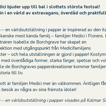
ci bjuder upp till bal i slottets största festsal!
 i en värld av extravagans, överdåd och praktful
 en världsutställning i papper är inspirerad av den it
kanske mest kända familj – familjen Medici i Florens.
tnären Isabelle de Borchgrave har skapat en
ektion med utgångspunkt från Medicifamiljens
ter – och hela utställningen är gjord i papper! Kostym
 med överdådiga former, starka färger, spetsar och vo
le de Borchgraves papperskreationer kommer familje
oria till liv.
lott är familjen Medici mer än välkommen. Äntligen få
besök av några av sina främsta idoler!
– en världsutställning i papper visades på Kalmar S