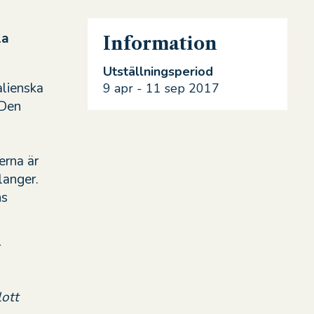
la
Information
Utställningsperiod
alienska
9 apr - 11 sep 2017
 Den
erna är
langer.
ns
r
lott