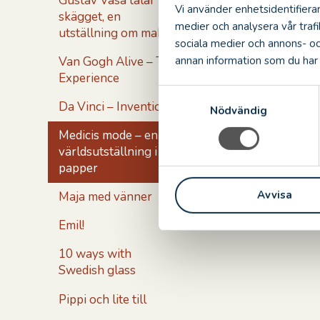
Gustav Vasa talar ur
Vi använder enhetsidentifierar
skägget, en
medier och analysera vår trafi
utställning om makt
sociala medier och annons- o
annan information som du har t
Van Gogh Alive – The
Experience
S
Da Vinci – Inventions
Nödvändig
a
m
Medicis mode – en
t
världsutställning i
y
papper
c
Avvisa
Maja med vänner
k
e
Emil!
s
v
10 ways with
a
Swedish glass
l
Pippi och lite till