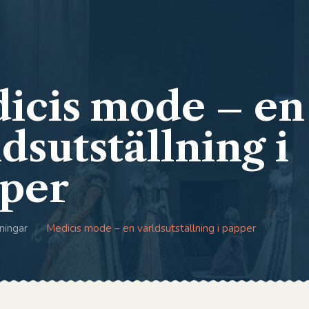
icis mode – en
dsutställning i
per
ningar
/
Medicis mode – en världsutställning i papper