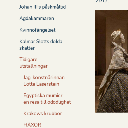
2017.
Johan III:s påskmåltid
Agdakammaren
Kvinnofängelset
Kalmar Slotts dolda
skatter
Tidigare
utställningar
Jag, konstnärinnan
Lotte Laserstein
Egyptiska mumier –
en resa till odödlighet
Krakows krubbor
HÄXOR