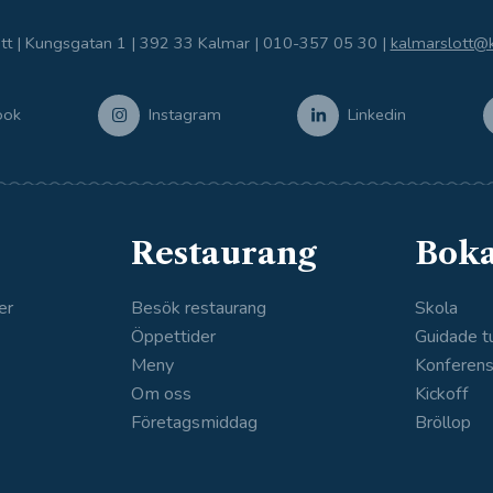
tt | Kungsgatan 1 | 392 33 Kalmar |
010-357 05 30
|
kalmarslott@
ook
Instagram
Linkedin
Restaurang
Bok
er
Besök restaurang
Skola
Öppettider
Guidade t
Meny
Konferen
Om oss
Kickoff
Företagsmiddag
Bröllop