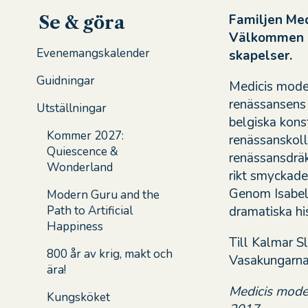
Familjen Medi
Se & göra
Välkommen in
Evenemangskalender
skapelser.
Guidningar
Medicis mode –
renässansens 
Utställningar
belgiska kons
Kommer 2027:
renässanskoll
Quiescence &
renässansdräk
Wonderland
rikt smyckade
Genom Isabel
Modern Guru and the
dramatiska hist
Path to Artificial
Happiness
Till Kalmar S
800 år av krig, makt och
Vasakungarna 
ära!
Medicis mode 
Kungsköket