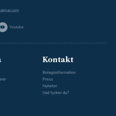
kalmar.com
Youtube
a
Kontakt
Bolagsinformation
urer
Press
s
Nyheter
Vad tycker du?