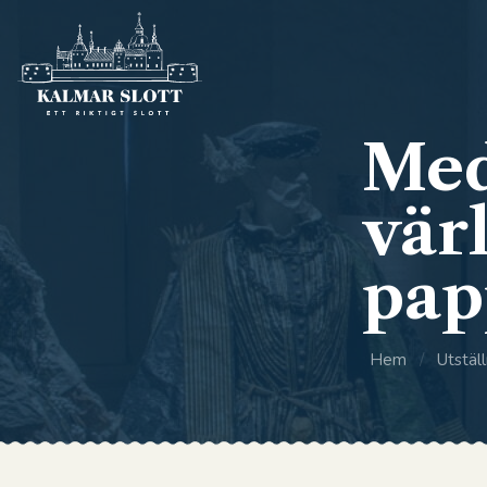
Med
värl
pap
Hem
/
Utställ