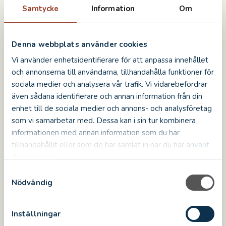
FACEBOOK
TWITTER
LINKEDIN
PINTEREST
Samtycke
Information
Om
Denna webbplats använder cookies
Vi använder enhetsidentifierare för att anpassa innehållet
och annonserna till användarna, tillhandahålla funktioner för
sociala medier och analysera vår trafik. Vi vidarebefordrar
även sådana identifierare och annan information från din
enhet till de sociala medier och annons- och analysföretag
som vi samarbetar med. Dessa kan i sin tur kombinera
informationen med annan information som du har
tillhandahållit eller som de har samlat in när du har använt
deras tjänster.
S
Nödvändig
a
Bröllopsfest
m
t
Drömmer ni om att gifta er kungligt på ett
Inställningar
y
riktigt slott? Med slottskyrkan rätt över