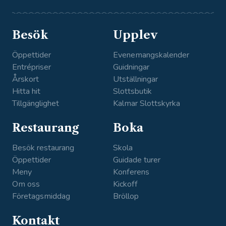
ok
am
n
e
Besök
Upplev
Öppettider
Evenemangskalender
Entrépriser
Guidningar
Årskort
Utställningar
Hitta hit
Slottsbutik
Tillgänglighet
Kalmar Slottskyrka
Restaurang
Boka
Besök restaurang
Skola
Öppettider
Guidade turer
Meny
Konferens
Om oss
Kickoff
Företagsmiddag
Bröllop
Kontakt