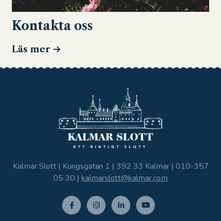
Kontakta oss
Läs mer
Kalmar Slott | Kungsgatan 1 | 392 33 Kalmar |
010-357
05 30
|
kalmarslott@kalmar.com
Facebo
Instagr
Linkedi
Youtub