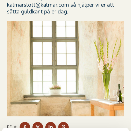
kalmarslott@kalmar.com så hjälper vi er att
sätta guldkant på er dag.
DELA
DELA
DELA
DELA
DELA:
PÅ
PÅ
PÅ
PÅ