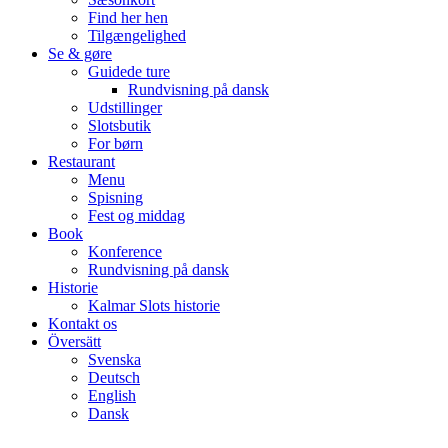
Find her hen
Tilgængelighed
Se & gøre
Guidede ture
Rundvisning på dansk
Udstillinger
Slotsbutik
For børn
Restaurant
Menu
Spisning
Fest og middag
Book
Konference
Rundvisning på dansk
Historie
Kalmar Slots historie
Kontakt os
Översätt
Svenska
Deutsch
English
Dansk