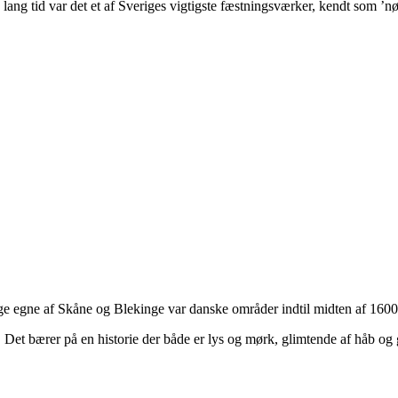
 lang tid var det et af Sveriges vigtigste fæstningsværker, kendt som ’nøg
e egne af Skåne og Blekinge var danske områder indtil midten af 1600-ta
Det bærer på en historie der både er lys og mørk, glimtende af håb og glæ