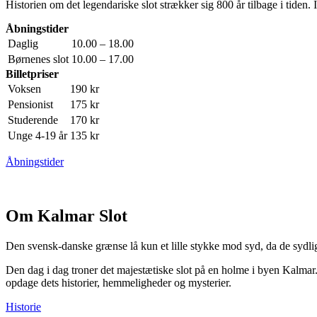
Historien om det legendariske slot strækker sig 800 år tilbage i tiden. I
Åbningstider
Daglig
10.00 – 18.00
Børnenes slot
10.00 – 17.00
Billetpriser
Voksen
190 kr
Pensionist
175 kr
Studerende
170 kr
Unge 4-19 år
135 kr
Åbningstider
Om Kalmar Slot
Den svensk-danske grænse lå kun et lille stykke mod syd, da de sydlig
Den dag i dag troner det majestætiske slot på en holme i byen Kalmar. 
opdage dets historier, hemmeligheder og mysterier.
Historie