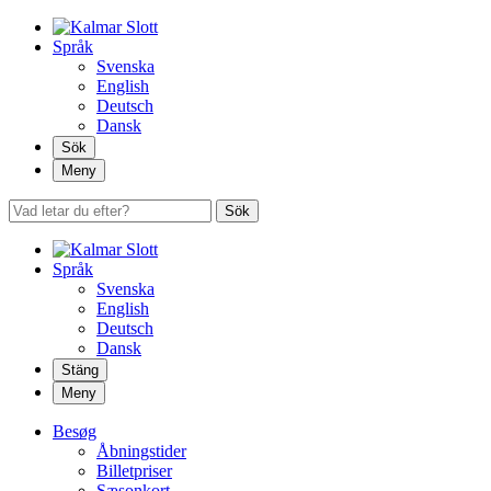
Språk
Svenska
English
Deutsch
Dansk
Sök
Meny
Sök
Språk
Svenska
English
Deutsch
Dansk
Stäng
Meny
Besøg
Åbningstider
Billetpriser
Sæsonkort