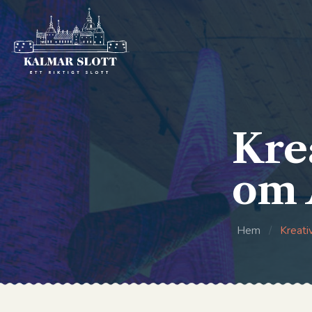
Kre
om 
Hem
/
Kreati