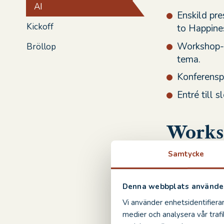
AI
Enskild pre
Kickoff
to Happines
Workshop-ma
Bröllop
tema.
Konferensp
Entré till s
Works
Samtycke
Tillsammans m
ger er nycklar
utforskas frå
Denna webbplats använder
– Hur påverka
Vi använder enhetsidentifierar
– Hur förändra
medier och analysera vår trafi
– Vad betyder 