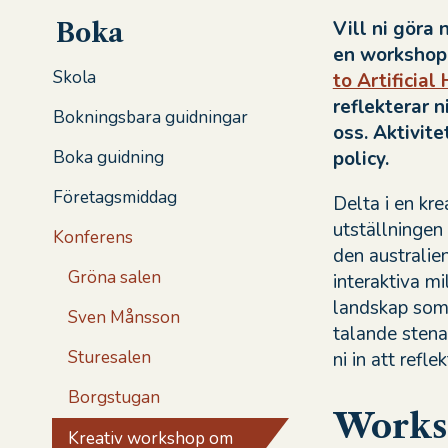
Vill ni göra
Boka
en workshop 
Skola
to Artificial
reflekterar 
Bokningsbara guidningar
oss. Aktivite
policy.
Boka guidning
Företagsmiddag
Delta i en kre
utställningen
Konferens
den australie
Gröna salen
interaktiva mil
landskap som
Sven Månsson
talande stena
Sturesalen
ni in att refl
Borgstugan
Works
Kreativ workshop om