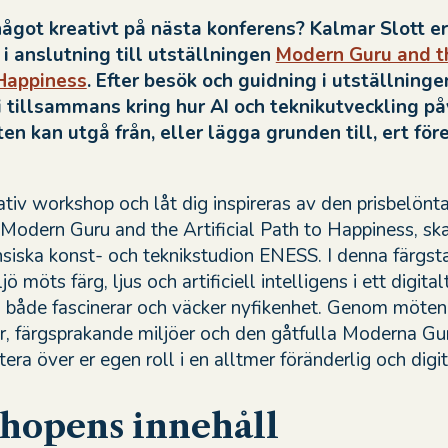
 något kreativt på nästa konferens? Kalmar Slott e
i anslutning till utställningen
Modern Guru and t
 Happiness
. Efter besök och guidning i utställninge
ni tillsammans kring hur AI och teknikutveckling p
ten kan utgå från, eller lägga grunden till, ert för
ativ workshop och låt dig inspireras av den prisbelönt
 Modern Guru and the Artificial Path to Happiness, sk
nsiska konst- och teknikstudion ENESS. I denna färgst
jö möts färg, ljus och artificiell intelligens i ett digital
 både fascinerar och väcker nyfikenhet. Genom möte
r, färgsprakande miljöer och den gåtfulla Moderna Gu
ektera över er egen roll i en alltmer föränderlig och digit
hopens innehåll