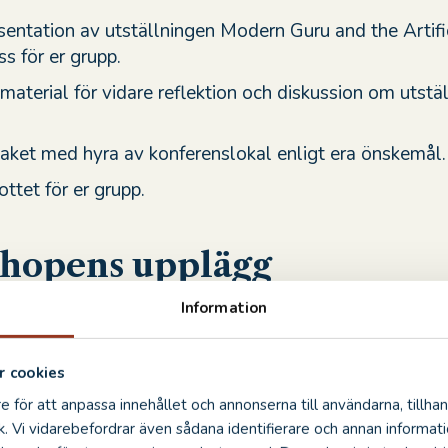
sentation av utställningen Modern Guru and the Artifi
s för er grupp.
terial för vidare reflektion och diskussion om utstä
aket med hyra av konferenslokal enligt era önskemål.
lottet för er grupp.
hopens upplägg
Information
ed en guide inleder ni med en 15 minuters presentati
 till utställningens centrala teman och berättelser. Hä
gor om vår samtid:
 cookies
r AI och sociala medier våra liv?
e för att anpassa innehållet och annonserna till användarna, tillhan
s vår arbetssituation och kreativitet?
k. Vi vidarebefordrar även sådana identifierare och annan informatio
vår syn på lycka i en allt mer digital värld?