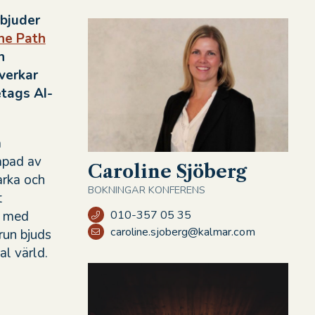
rbjuder
he Path
n
åverkar
etags AI-
a
apad av
Caroline Sjöberg
arka och
BOKNINGAR KONFERENS
t
n med
010-357 05 35
caroline.sjoberg@kalmar.com
run bjuds
al värld.