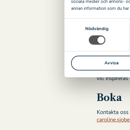
sociala medier och annons- o
annan information som du har t
Efter rundvand
tillsammans fö
S
Workshopens s
Nödvändig
a
perspektiv på
m
både individe
t
för företagets
y
c
Välkommen att
Avvisa
k
som väcker frå
e
s
vill inspirera
v
a
Boka
l
Kontakta oss 
caroline.sjo