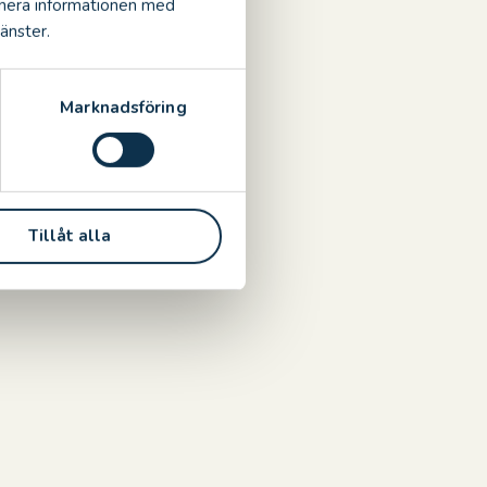
inera informationen med
änster.
ar, där ni
.
 nya
Marknadsföring
verkar
ll grund
ik och
Tillåt alla
upper som