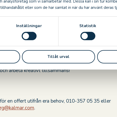
ch analysföretag som vi samarbetar med. Dessa kan i sin tur komb
illhandahållit eller som de har samlat in när du har använt deras tj
ringen fortsätter arbetet i någon av våra konferenssal
rdjupar er i frågeställningar kopplade till konstverken
yfte är att skapa utrymme för samtal, reflektion och
Inställningar
Statistik
 hur teknikutvecklingen – och användningen av AI – på
r och organisationer. Samtalen kan mycket väl ligga ti
 AI-policy.
 ta del av en upplevelse som kombinerar kultur, tekn
Tillåt urval
gor samt bjuder in till nya perspektiv. Perfekt för gr
s och arbeta kreativt tillsammans!
för en offert utifrån era behov, 010-357 05 35 eller
berg@kalmar.com
.