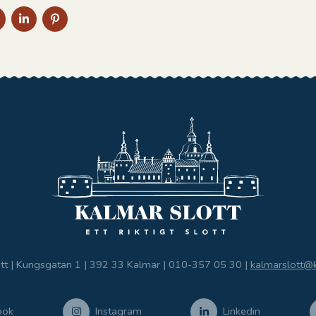
DELA
DELA
DELA
PÅ
PÅ
PÅ
BOOK
TWITTER
LINKEDIN
PINTEREST
tt | Kungsgatan 1 | 392 33 Kalmar |
010-357 05 30
|
kalmarslott@
ook
Instagram
Linkedin