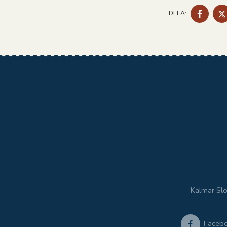
DELA
DELA:
PÅ
FACE
Kalmar Slo
Faceb