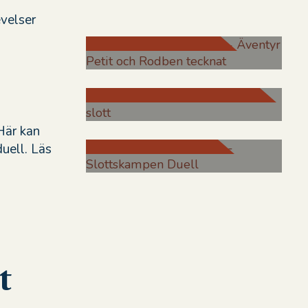
evelser
Petits äventyr
Slottsrestaurangen
Barnens Slott
Här kan
duell. Läs
t