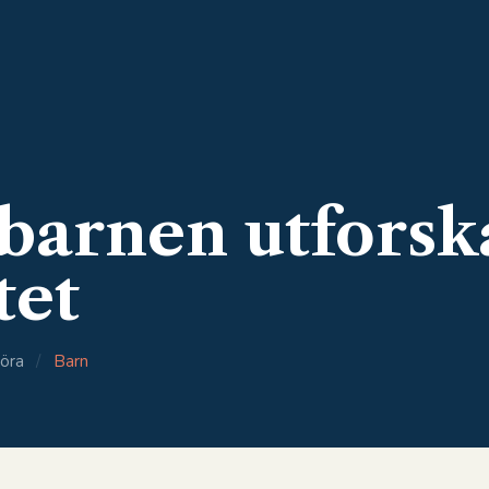
 barnen utforsk
tet
öra
/
Barn