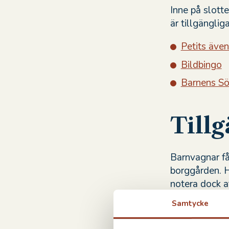
Inne på slotte
är tillgänglig
Petits även
Bildbingo
Barnens S
Tillg
Barnvagnar få
borggården. H
notera dock at
tre toaletter 
Samtycke
Läs mer om ti