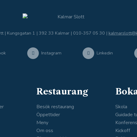
tt | Kungsgatan 1 | 392 33 Kalmar |
010-357 05 30
|
kalmarslott@
ook
Instagram
Linkedin
Restaurang
Bok
er
Besök restaurang
Skola
Öppettider
Guidade t
Meny
Konferen
Om oss
Kickoff