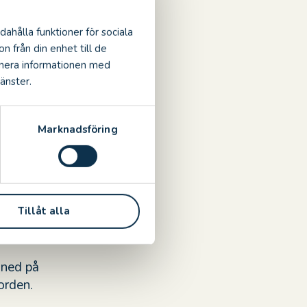
dahålla funktioner för sociala
n från din enhet till de
inera informationen med
änster.
Marknadsföring
at som
sugna på
samt korv
Tillåt alla
 ned på
orden.