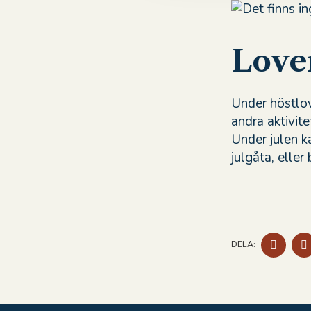
Love
Under höstlov
andra aktivit
Under julen k
julgåta, eller
DELA
DELA:
PÅ
FACE