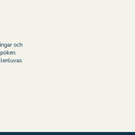
ingar och
spöken.
llenluvas