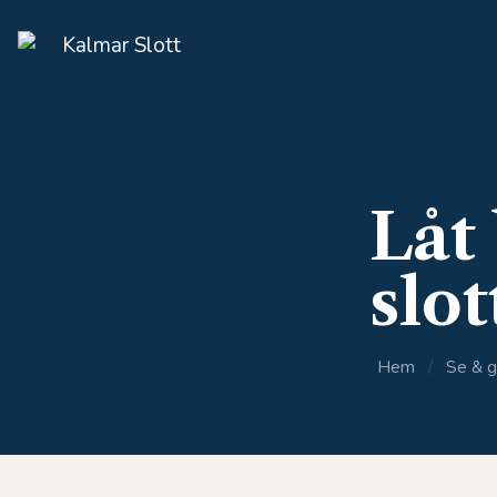
Låt
slot
Hem
/
Se & g