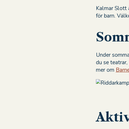
Kalmar Slott 
för barn. Väl
Somm
Under sommare
du se teatrar,
mer om
Barne
Aktiv