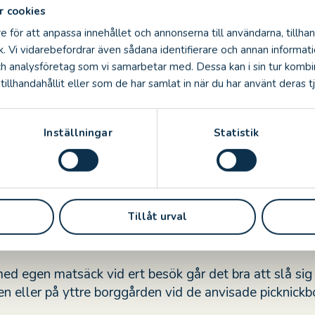
 cookies
e för att anpassa innehållet och annonserna till användarna, tillhan
k. Vi vidarebefordrar även sådana identifierare och annan informatio
ch analysföretag som vi samarbetar med. Dessa kan i sin tur komb
illhandahållit eller som de har samlat in när du har använt deras tj
 & Mat
Inställningar
Statistik
urangen finns ett noga utvalt sortiment av fika och m
ttsbesökare. Njut av en glass, läsk eller bulle. Är ni 
finns barnportion av dagens lunch till rabatterat pris 
Tillåt urval
r vår populära ugnspannkaka.
lottsrestaurangen.
med egen matsäck vid ert besök går det bra att slå sig
len eller på yttre borggården vid de anvisade picknickb