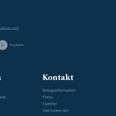
kalmar.com
Youtube
a
Kontakt
Bolagsinformation
urer
Press
s
Nyheter
Vad tycker du?