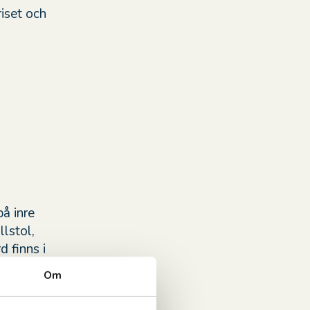
riset och
å inre
lstol,
d finns i
Om