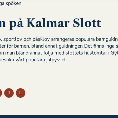
n på Kalmar Slott
, sportlov och påsklov arrangeras populära barnguidn
eter för barnen, bland annat guidningen Det finns inga 
an man bland annat följa med slottets hustomtar i Gy
 besöka vårt populära julpyssel.
DELA
DELA
DELA
PÅ
PÅ
PÅ
BOOK
TWITTER
LINKEDIN
PINTEREST