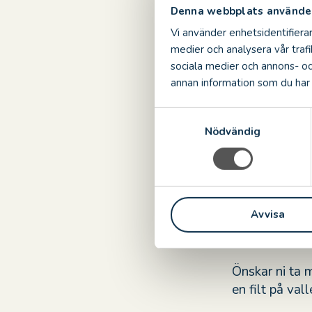
Denna webbplats använder
Vi använder enhetsidentifierar
medier och analysera vår trafi
sociala medier och annons- o
annan information som du har t
Fika
S
Nödvändig
a
m
t
I Slottsresta
y
passar små slo
c
något att äta 
Avvisa
k
med bröd elle
e
Läs mer om S
s
v
Önskar ni ta 
a
en filt på val
l