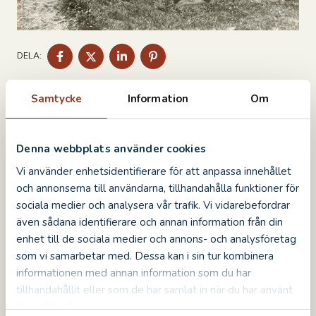
DELA
DELA
DELA
DELA
DELA:
PÅ
PÅ
PÅ
PÅ
FACEBOOK
TWITTER
LINKEDIN
PINTEREST
Samtycke
Information
Om
Denna webbplats använder cookies
Vi använder enhetsidentifierare för att anpassa innehållet
och annonserna till användarna, tillhandahålla funktioner för
sociala medier och analysera vår trafik. Vi vidarebefordrar
även sådana identifierare och annan information från din
enhet till de sociala medier och annons- och analysföretag
som vi samarbetar med. Dessa kan i sin tur kombinera
informationen med annan information som du har
tillhandahållit eller som de har samlat in när du har använt
deras tjänster.