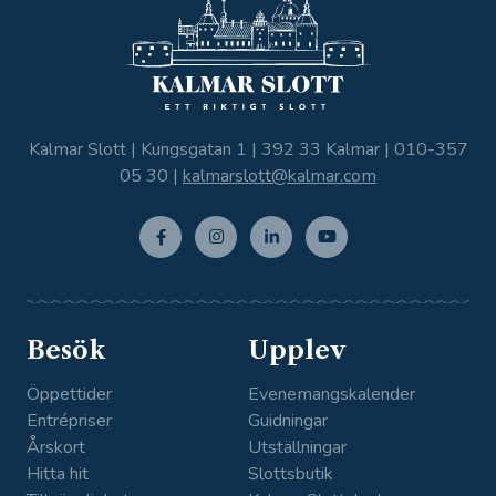
Kalmar Slott | Kungsgatan 1 | 392 33 Kalmar |
010-357
05 30
|
kalmarslott@kalmar.com
Facebo
Instagr
Linkedi
Youtub
ok
am
n
e
Besök
Upplev
Öppettider
Evenemangskalender
Entrépriser
Guidningar
Årskort
Utställningar
Hitta hit
Slottsbutik