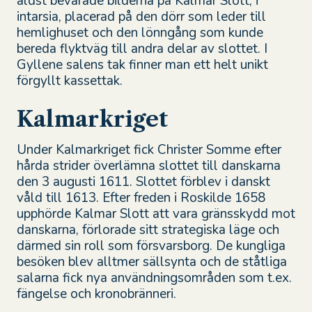
äldst bevarade bilderna på Kalmar Slott, i
intarsia, placerad på den dörr som leder till
hemlighuset och den lönngång som kunde
bereda flyktväg till andra delar av slottet. I
Gyllene salens tak finner man ett helt unikt
förgyllt kassettak.
Kalmarkriget
Under Kalmarkriget fick Christer Somme efter
hårda strider överlämna slottet till danskarna
den 3 augusti 1611. Slottet förblev i danskt
våld till 1613. Efter freden i Roskilde 1658
upphörde Kalmar Slott att vara gränsskydd mot
danskarna, förlorade sitt strategiska läge och
därmed sin roll som försvarsborg. De kungliga
besöken blev alltmer sällsynta och de ståtliga
salarna fick nya användningsområden som t.ex.
fängelse och kronobränneri.