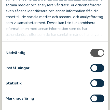
DELA:
PÅ
PÅ
PÅ
PÅ
sociala medier och analysera vår trafik. Vi vidarebefordrar
FACEBOOK
TWITTER
LINKEDIN
PINTEREST
även sådana identifierare och annan information från din
enhet till de sociala medier och annons- och analysföretag
som vi samarbetar med. Dessa kan i sin tur kombinera
informationen med annan information som du har
tillhandahållit eller som de har samlat in när du har använt
deras tjänster.
S
Nödvändig
a
m
t
Inställningar
y
c
k
Statistik
e
s
Marknadsföring
Guidningar
v
a
Följ med på en spännande guidning genom