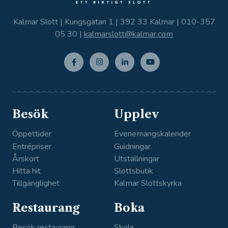
Kalmar Slott | Kungsgatan 1 | 392 33 Kalmar |
010-357
05 30
|
kalmarslott@kalmar.com
Facebo
Instagr
Linkedi
Youtub
ok
am
n
e
Besök
Upplev
Öppettider
Evenemangskalender
Entrépriser
Guidningar
Årskort
Utställningar
Hitta hit
Slottsbutik
Tillgänglighet
Kalmar Slottskyrka
Restaurang
Boka
Besök restaurang
Skola