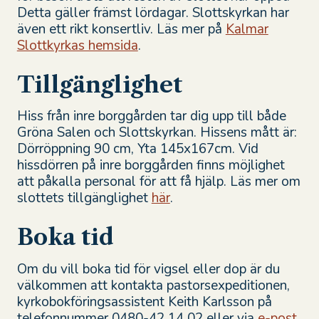
Detta gäller främst lördagar. Slottskyrkan har
även ett rikt konsertliv. Läs mer på
Kalmar
Slottkyrkas hemsida
.
Tillgänglighet
Hiss från inre borggården tar dig upp till både
Gröna Salen och Slottskyrkan. Hissens mått är:
Dörröppning 90 cm, Yta 145x167cm. Vid
hissdörren på inre borggården finns möjlighet
att påkalla personal för att få hjälp. Läs mer om
slottets tillgänglighet
här
.
Boka tid
Om du vill boka tid för vigsel eller dop är du
välkommen att kontakta pastorsexpeditionen,
kyrkobokföringsassistent Keith Karlsson på
telefonnummer
0480-42 14 02
eller via
e-post
.