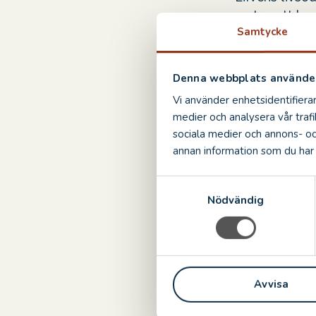
myten att han 
Samtycke
Info
Denna webbplats använder
Vi använder enhetsidentifierar
Årskort gäll
medier och analysera vår trafi
sociala medier och annons- o
Biljetter åt
annan information som du har t
Onumrerade 
S
Biljetter s
Nödvändig
a
010-35 70 
m
Biljetter sä
t
y
c
DELA
DELA:
Avvisa
PÅ
k
FACE
e