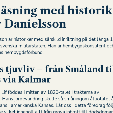
läsning med historik
r Danielsson
son är historiker med särskild inriktning på det långa 
 svenska militärstaten. Han är hembygdskonsulent och
äns hembygdsförbund.
s tjuvliv – från Småland ti
 via Kalmar
Lif föddes i mitten av 1820-talet i trakterna av
 Hans jordevandring skulle så småningom åttiotalet å
ans i amerikanska Kansas. Låt oss i detta föredrag föl
e vilket innehöll allt från grova inbrott till dödsdoma