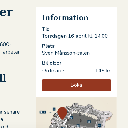
er
Information
Tid
Torsdagen 16 april kl. 14.00
1600-
Plats
 arbetar
Sven Månsson-salen
Biljetter
Ordinarie
145 kr
ll
Boka
r senare
ja
r och