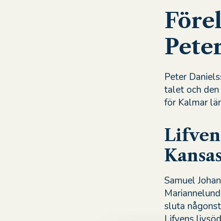
Före
Pete
Peter Daniels
talet och den
för Kalmar l
Lifven
Kansas
Samuel Johan 
Mariannelund.
sluta någonst
Lifvens livsöd