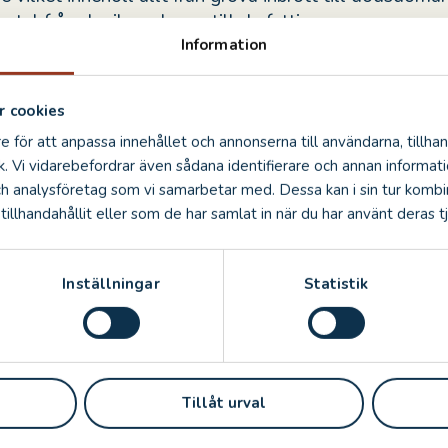
stal från de rika och gav till de fattiga…
Information
rmation
 cookies
e för att anpassa innehållet och annonserna till användarna, tillhan
er ej.
k. Vi vidarebefordrar även sådana identifierare och annan informatio
ch analysföretag som vi samarbetar med. Dessa kan i sin tur komb
erköps ej.
illhandahållit eller som de har samlat in när du har använt deras tj
sittplatser.
äljs via Nortic.se och på Turistcentrum i Kalmar; telef
Inställningar
Statistik
500.
ljs på plats om det finns biljetter kvar.
DELA
DELA
DELA
Tillåt urval
PÅ
PÅ
PÅ
BOOK
TWITTER
LINKEDIN
PINTEREST