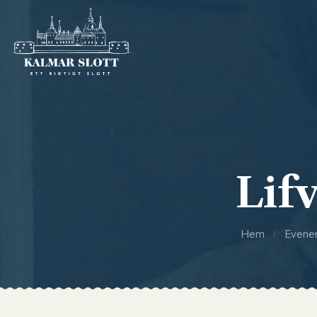
Lifv
Hem
/
Evene