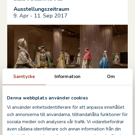
Ausstellungszeitraum
9. Apr - 11. Sep 2017
Samtycke
Information
Om
Denna webbplats använder cookies
Willkommen in einer Zauberwelt aus
Vi använder enhetsidentifierare för att anpassa innehållet
Papier! Die belgische Künstlerin Isabelle de
och annonserna till användarna, tillhandahålla funktioner för
Borchgrave gestaltet handbemalte
sociala medier och analysera vår trafik. Vi vidarebefordrar
Kleidung aus Papier mit einem
även sådana identifierare och annan information från din
authentischen Bezug zu Geschichte und