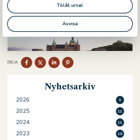
Tillåt urval
Avvisa
DELA
DELA
DELA
DELA
DELA:
PÅ
PÅ
PÅ
PÅ
FACEBOOK
TWITTER
LINKEDIN
PINTEREST
Nyhetsarkiv
2026
5
2025
11
2024
11
2023
10