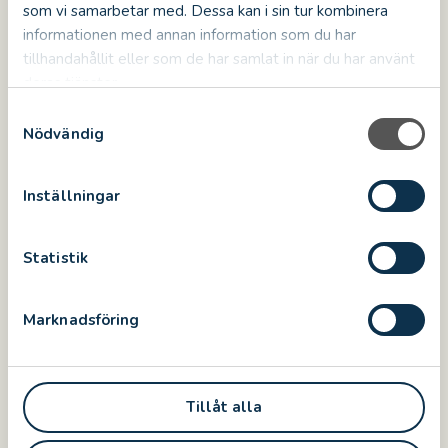
som vi samarbetar med. Dessa kan i sin tur kombinera
informationen med annan information som du har
tillhandahållit eller som de har samlat in när du har använt
deras tjänster.
S
Nödvändig
a
m
t
Inställningar
y
c
k
Statistik
e
s
Marknadsföring
v
a
l
Tillåt alla