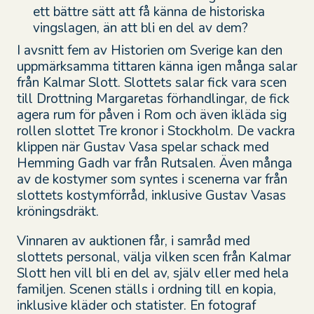
ett bättre sätt att få känna de historiska
vingslagen, än att bli en del av dem?
I avsnitt fem av Historien om Sverige kan den
uppmärksamma tittaren känna igen många salar
från Kalmar Slott. Slottets salar fick vara scen
till Drottning Margaretas förhandlingar, de fick
agera rum för påven i Rom och även ikläda sig
rollen slottet Tre kronor i Stockholm. De vackra
klippen när Gustav Vasa spelar schack med
Hemming Gadh var från Rutsalen. Även många
av de kostymer som syntes i scenerna var från
slottets kostymförråd, inklusive Gustav Vasas
kröningsdräkt.
Vinnaren av auktionen får, i samråd med
slottets personal, välja vilken scen från Kalmar
Slott hen vill bli en del av, själv eller med hela
familjen. Scenen ställs i ordning till en kopia,
inklusive kläder och statister. En fotograf