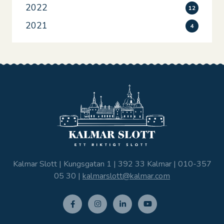
2022
12
2021
4
Kalmar Slott | Kungsgatan 1 | 392 33 Kalmar |
010-357
05 30
|
kalmarslott@kalmar.com
Facebo
Instagr
Linkedi
Youtub