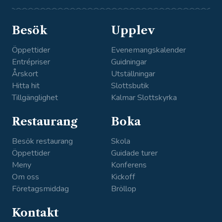
ok
am
n
e
Besök
Upplev
Öppettider
Evenemangskalender
Entrépriser
Guidningar
Årskort
Utställningar
Hitta hit
Slottsbutik
Tillgänglighet
Kalmar Slottskyrka
Restaurang
Boka
Besök restaurang
Skola
Öppettider
Guidade turer
Meny
Konferens
Om oss
Kickoff
Företagsmiddag
Bröllop
Kontakt