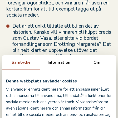
förevigar ögonblicket, och vinnaren får även en
kortare film för att till exempel lägga ut på
sociala medier.
Det är ett unikt tillfälle att bli en del av
historien. Kanske vill vinnaren bli klippt precis
som Gustav Vasa, eller sitta vid bordet i
förhandlingar som Drottning Margareta? Det
blir helt klart en upplevelse utöver det
vanliga, säger Meg Nömgård.
Samtycke
Information
Om
Historien om Sverige är SVT:s storsatsning på
historia. Det är berättelsen om vårt land. Om
människorna och krafterna som format det –
Denna webbplats använder cookies
från istiden till våra dagar. Simon J Berger är
seriens berättare. Programserien består av tio
Vi använder enhetsidentifierare för att anpassa innehållet
delar och bygger på rekonstruktioner av
och annonserna till användarna, tillhandahålla funktioner för
historiska skeenden och personer. Över 300
sociala medier och analysera vår trafik. Vi vidarebefordrar
experter har bidragit till innehållet och 100 av
även sådana identifierare och annan information från din
dem medverkar i serien.
enhet till de sociala medier och annons- och analysföretag