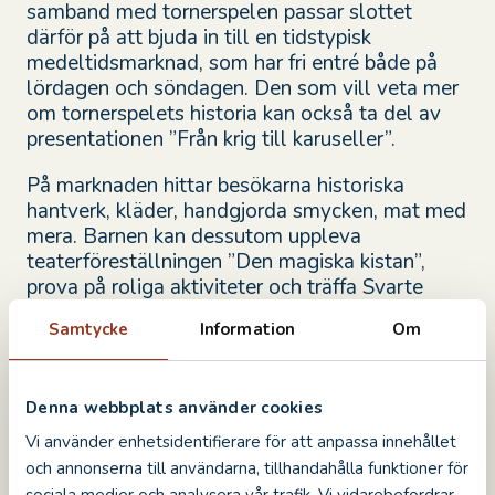
samband med tornerspelen passar slottet
därför på att bjuda in till en tidstypisk
medeltidsmarknad, som har fri entré både på
lördagen och söndagen. Den som vill veta mer
om tornerspelets historia kan också ta del av
presentationen ”Från krig till karuseller”.
På marknaden hittar besökarna historiska
hantverk, kläder, handgjorda smycken, mat med
mera. Barnen kan dessutom uppleva
teaterföreställningen ”Den magiska kistan”,
prova på roliga aktiviteter och träffa Svarte
riddaren och andra karaktärer från Barnens
Samtycke
Information
Om
Slott. Dessutom erbjuder Skälby 4H-gård
ponnyridning i Stadsparken*.
– Under tornerspelsdagarna kommer hela
Denna webbplats använder cookies
slottsområdet att sjuda av liv och i år har vi
Vi använder enhetsidentifierare för att anpassa innehållet
satsat lite extra på gratisaktiviteter för barn.
och annonserna till användarna, tillhandahålla funktioner för
Det blir allt från pyssel, sagor och teater till