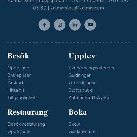
Kalmar Slott | Kungsgatan 1 | 392 33 Kalmar |
010-357
05 30
|
kalmarslott@kalmar.com
Facebo
Instagr
Linkedi
Youtub
ok
am
n
e
Besök
Upplev
Öppettider
Evenemangskalender
Entrépriser
Guidningar
Årskort
Utställningar
Hitta hit
Slottsbutik
Tillgänglighet
Kalmar Slottskyrka
Restaurang
Boka
Besök restaurang
Skola
Öppettider
Guidade turer