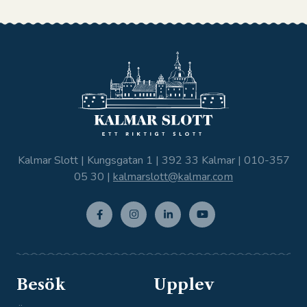
Kalmar Slott | Kungsgatan 1 | 392 33 Kalmar |
010-357
05 30
|
kalmarslott@kalmar.com
Facebo
Instagr
Linkedi
Youtub
ok
am
n
e
Besök
Upplev