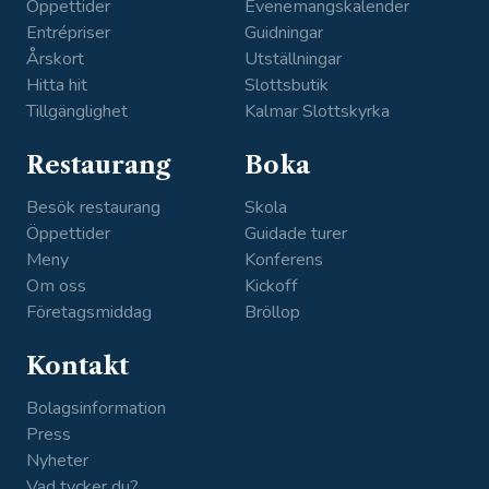
Öppettider
Evenemangskalender
Entrépriser
Guidningar
Årskort
Utställningar
Hitta hit
Slottsbutik
Tillgänglighet
Kalmar Slottskyrka
Restaurang
Boka
Besök restaurang
Skola
Öppettider
Guidade turer
Meny
Konferens
Om oss
Kickoff
Företagsmiddag
Bröllop
Kontakt
Bolagsinformation
Press
Nyheter
Vad tycker du?