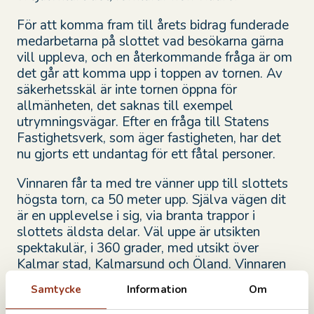
För att komma fram till årets bidrag funderade
medarbetarna på slottet vad besökarna gärna
vill uppleva, och en återkommande fråga är om
det går att komma upp i toppen av tornen. Av
säkerhetsskäl är inte tornen öppna för
allmänheten, det saknas till exempel
utrymningsvägar. Efter en fråga till Statens
Fastighetsverk, som äger fastigheten, har det
nu gjorts ett undantag för ett fåtal personer.
Vinnaren får ta med tre vänner upp till slottets
högsta torn, ca 50 meter upp. Själva vägen dit
är en upplevelse i sig, via branta trappor i
slottets äldsta delar. Väl uppe är utsikten
spektakulär, i 360 grader, med utsikt över
Kalmar stad, Kalmarsund och Öland. Vinnaren
får självklart välja tillfälle, inom rimlighetens
Samtycke
Information
Om
gränser, och välja syfte.