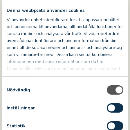
– Vi tänker att detta är tillfälle för
Denna webbplats använder cookies
århundradets mest romantiska frieri, eller
kanske till och med en liten och intim vigsel.
Vi använder enhetsidentifierare för att anpassa innehållet
Det vore ju även en fantastisk present till en
och annonserna till användarna, tillhandahålla funktioner för
jubilar, eller en möjlighet för den
sociala medier och analysera vår trafik. Vi vidarebefordrar
historieintresserade att se delar av slottet som
även sådana identifierare och annan information från din
annars inte är öppna för besökare. Det är
enhet till de sociala medier och annons- och analysföretag
verkligen ett unikt tillfälle, menar Meg
som vi samarbetar med. Dessa kan i sin tur kombinera
Nömgård.
informationen med annan information som du har
tillhandahållit eller som de har samlat in när du har använt
År 2017 auktionerade Kalmar Slott ut en
deras tjänster.
övernattning på Kalmar Slott, den första på
över hundra år, vilket fick slutpriset 122 100 kr.
S
Siktet är självklart att kunna bidra med en
Nödvändig
a
större summa i år igen, även om det kanske blir
m
svårt att slå 2017.
t
Inställningar
y
c
k
Statistik