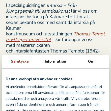
I s
pecialguidningen
Intarsia – Från
Kungsgemak till samtidskonst
lär vi oss om
intarsians historia på
Kalmar Slott
f
ör att
sedan
bekanta oss med samtida intarsia på
Kalmar
konstmuseum
och
utställni
ngen
Thomas
Tempt
e: Ett eget universitet
.
Där
fördjupar vi oss
med
mästersnickaren
och
intarsiafantasten
Thomas
Tempte
(1942
–
2016)
som var född och uppvuxen i
Samtycke
Information
Om
Kalmar.
Han arbetade som snickare,
möbelformgivare och konstnär
och
hade ett
djupt intresse för trähantverk och
intarsiatekniken
– ett intresse som väcktes när
Denna webbplats använder cookies
han själv besökte Kalmar Slott som barn.
Vi använder enhetsidentifierare för att anpassa innehållet
och annonserna till användarna, tillhandahålla funktioner för
Välkommen att upptäcka ditt intresse för
sociala medier och analysera vår trafik. Vi vidarebefordrar
intarsiateknikens historia – i såväl slott som
även sådana identifierare och annan information från din
samtid!
enhet till de sociala medier och annons- och analysföretag