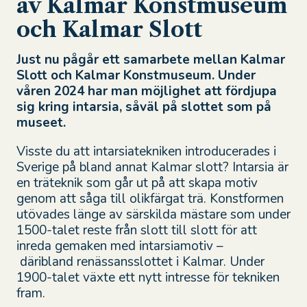
av Kalmar Konstmuseum
och Kalmar Slott
Just nu pågår ett samarbete mellan Kalmar
Slott och Kalmar Konstmuseum. Under
våren 2024 har man möjlighet att fördjupa
sig kring intarsia, såväl på slottet som på
museet.
Visste du
att intarsiatekniken introducerades i
Sverige på bland annat Kalmar slott
? Intarsia är
en träteknik som går ut på att skapa moti
v
genom att såga till olikfärgat trä. Konstformen
utövades länge av särskilda
mästare
som under
1500-talet reste från slott till slott för att
inreda gemaken med intarsiamotiv
–
däribl
and
renässansslott
et i Kalmar
.
Under
1900-talet växte ett nytt intresse för tekniken
fram
.