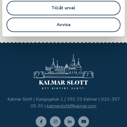
2023
10
Tillåt urval
2022
12
2021
4
Avvisa
Kalmar Slott | Kungsgatan 1 | 392 33 Kalmar |
010-357
05 30
|
kalmarslott@kalmar.com