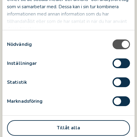
som vi samarbetar med. Dessa kan i sin tur kombinera
Boka din plats på guidningen här
informationen med annan information som du har
tillhandahållit eller som de har samlat in när du har använt
deras tjänster.
S
Nödvändig
a
m
t
Inställningar
DELA
DELA
DELA
DELA
y
DELA:
PÅ
PÅ
PÅ
PÅ
FACEBOOK
TWITTER
LINKEDIN
PINTEREST
c
k
Statistik
e
Nyhetsarkiv
s
Marknadsföring
2026
v
5
a
2025
11
l
2024
11
Tillåt alla