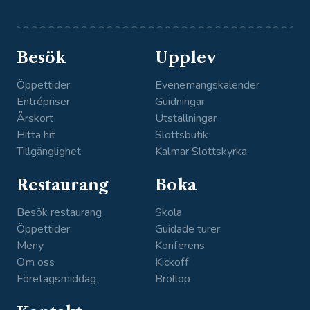
Facebo
Instagr
Linkedi
Youtub
ok
am
n
e
Besök
Upplev
Öppettider
Evenemangskalender
Entrépriser
Guidningar
Årskort
Utställningar
Hitta hit
Slottsbutik
Tillgänglighet
Kalmar Slottskyrka
Restaurang
Boka
Besök restaurang
Skola
Öppettider
Guidade turer
Meny
Konferens
Om oss
Kickoff
Företagsmiddag
Bröllop