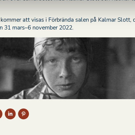
 kommer att visas i Förbrända salen på Kalmar Slott, 
en 31 mars–6 november 2022.
DELA
DELA
DELA
PÅ
PÅ
PÅ
BOOK
TWITTER
LINKEDIN
PINTEREST