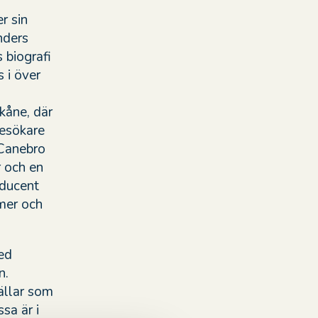
r sin
nders
 biografi
 i över
Skåne, där
besökare
 Canebro
r och en
oducent
mer och
ed
n.
ällar som
sa är i