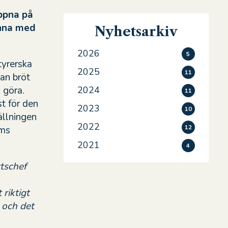
ppna på
inna med
Nyhetsarkiv
2026
5
tyrerska
2025
11
an bröt
 göra.
2024
11
st för den
2023
10
ällningen
2022
12
öms
2021
4
ttschef
riktigt
 och det