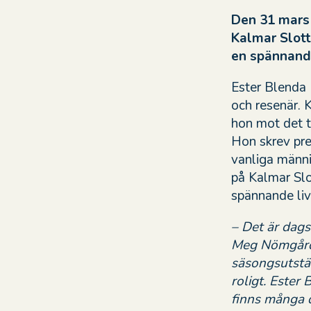
Den 31 mars
Kalmar Slott
en spännande
Ester Blenda 
och resenär. 
hon mot det t
Hon skrev pres
vanliga männi
på Kalmar Slo
spännande liv
– Det är dags
Meg Nömgård. 
säsongsutstäl
roligt. Ester
finns många d