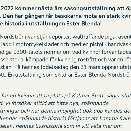
 2022 kommer nästa års säsongsutställning att ö
. Den här gången får besökarna möta en stark kv
 historia i utställningen Ester Blenda!
Nordström var stjärnreporter, wallraffande piga, även
Klädd i motorcykelkläder och med en pistol i handväsk
idiga 1900-talets normer om vad kvinnor förväntades
shistoria, kämpade för kvinnlig rösträtt och var en rö
skan. På hennes födelsedag den 31 mars öppnar utst
tt. En utställning som skildrar Ester Blenda Nordstr
.
 för en kvinna att ta plats på Kalmar Slott, säger slo
Vi försöker alltid att hitta nya, spännande
lningar och när denna möjlighet dök upp kändes det 
 Blendas spännande historia förtjänar att komma fram
elar i hennes livshistoria som vi vill veta mer om.