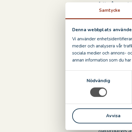
full gång och
Samtycke
– Det är väld
angelägna uts
Denna webbplats använder
kvinnliga nät
Vi använder enhetsidentifierar
av flera i de
medier och analysera vår trafi
fascinerar oc
sociala medier och annons- o
annan information som du har t
– Ester Blend
säger kultur
S
utställningen
Nödvändig
a
estetiskt till
m
en plats i Sm
t
nära vänskap
y
Schwerin som 
c
jag till slut
Avvisa
k
på Kalmar Slo
e
naturligtvis
s