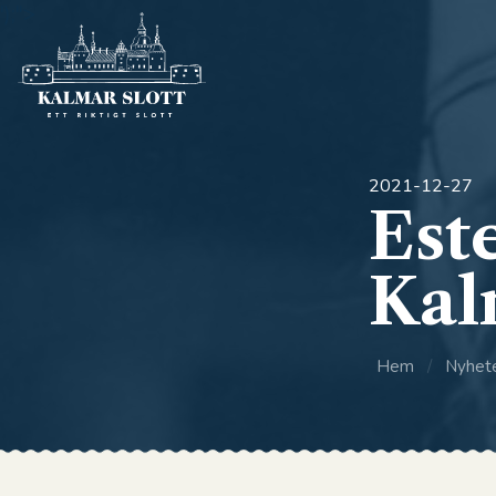
');">
2021-12-27
Est
Kal
Hem
/
Nyhet