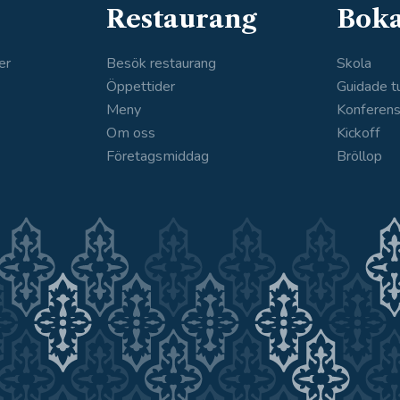
Restaurang
Bok
er
Besök restaurang
Skola
Öppettider
Guidade t
Meny
Konferen
Om oss
Kickoff
Företagsmiddag
Bröllop