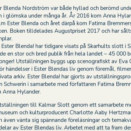
er Blenda Nordström var både hyllad och berömd unde
hon i glömska under många år. År 2016 kom Anna Hyla
lm Ester Blenda och året därpå kom Fatima Bremmers
sken. Boken tilldelades Augustpriset 2017 och har sålts
plar.
Ester Blenda! har tidigare visats på Skarhults slott i 
e en stor och bred publik från hela landet – 45 000 
onger! Utställningen byggs upp scenografiskt av Eva
r händelser i Ester Blendas liv genom föremål, filme
rivata arkiv. Ester Blenda! har gjorts av utställningspr
n Schwerin i samarbete med författaren Fatima Brem
n Anna Hylander.
ställningen till Kalmar Slott genom ett samarbete m
museum och kulturproducent Charlotte Aaby Hertzma
 även vänta sig spännande föreläsningar och temakv
delar av Ester Blendas liv. Arbetet med att ta fram des