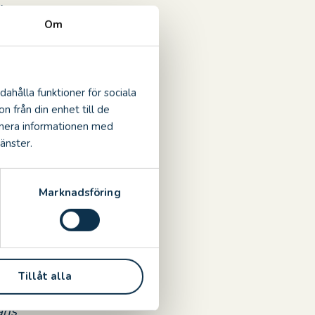
1 mars.
Om
ssanta och
det stora
y som en
dahålla funktioner för sociala
e som både
n från din enhet till de
inera informationen med
änster.
mers bok,
besökte
jord och
Marknadsföring
en till
r och
e fann
da salen
Tillåt alla
r och
äns