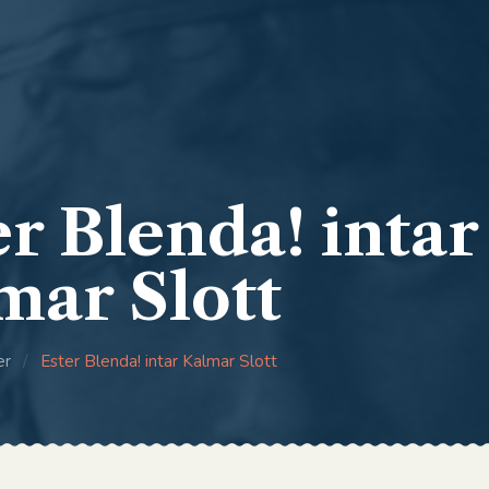
er Blenda! intar
mar Slott
er
/
Ester Blenda! intar Kalmar Slott