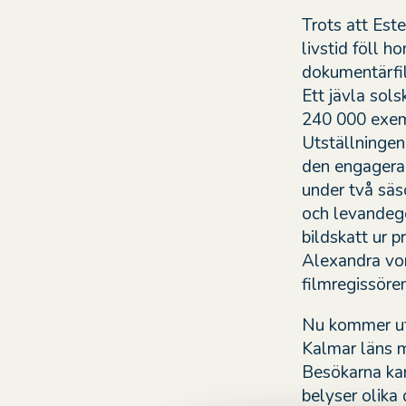
Trots att Est
livstid föll 
dokumentärfi
Ett jävla sol
240 000 exem
Utställningen 
den engagerad
under två säs
och levandegö
bildskatt ur p
Alexandra vo
filmregissöre
Nu kommer ut
Kalmar läns 
Besökarna kan
belyser olika 