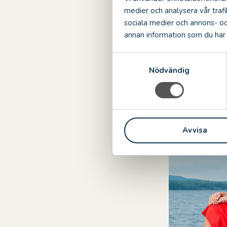
hela program 
medier och analysera vår trafi
Kalmar.
sociala medier och annons- o
annan information som du har t
Städerna so
19 augusti
S
Nödvändig
a
21 augusti
m
23 augusti
t
y
28 augusti
c
30 augusti
Avvisa
k
e
s
v
a
l