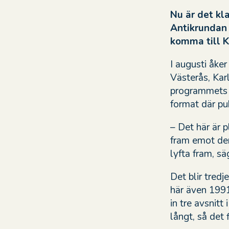
Nu är det kl
Antikrundan 
komma till K
I augusti åker
Västerås, Kar
programmets 3
format där pub
– Det här är 
fram emot den
lyfta fram, s
Det blir tred
här även 1991
in tre avsnitt 
långt, så det 