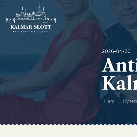
');">
2026-04-20
Ant
Kal
Hem
/
Nyhet