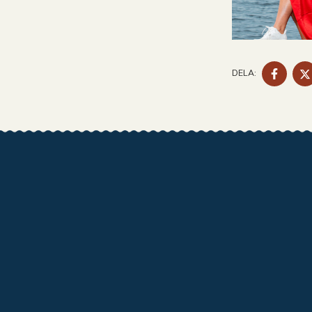
DELA
DELA:
PÅ
FACE