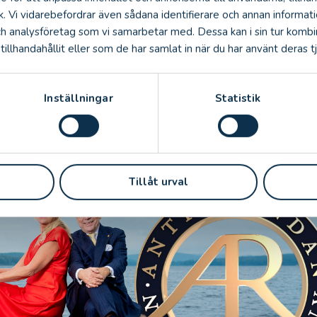
på bästa sändningstid, säger Camilla Freedeke, vd, De
k. Vi vidarebefordrar även sådana identifierare och annan informatio
ch analysföretag som vi samarbetar med. Dessa kan i sin tur komb
illhandahållit eller som de har samlat in när du har använt deras tj
m får besök av Antikrundan sommaren 2026
: Västerås – Konserthuset
Inställningar
Statistik
: Karlstad – Mariebergsskogen
: Göteborg – Trädgårdsföreningen
: Kalmar – Kalmar Slott
: Lund – AF Borgen
Tillåt urval