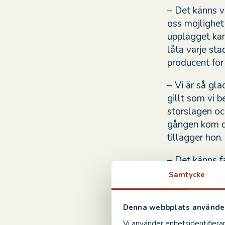
– Det känns vä
oss möjlighet
upplägget kan
låta varje sta
producent för
– Vi är så gla
gillt som vi b
storslagen och
gången kom de
tillägger hon.
– Det känns f
för att progr
Samtycke
med det nya 
lockade väldig
Denna webbplats använder
samma sak nu. 
Vi använder enhetsidentifierar