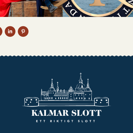
DELA
DELA
DELA
PÅ
PÅ
PÅ
BOOK
TWITTER
LINKEDIN
PINTEREST