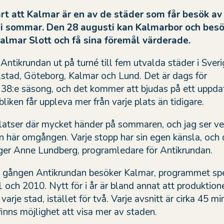
art att Kalmar är en av de städer som får besök av
i sommar. Den 28 augusti kan Kalmarbor och bes
almar Slott och få sina föremål värderade.
 Antikrundan ut på turné till fem utvalda städer i Sveri
lstad, Göteborg, Kalmar och Lund. Det är dags för
8:e säsong, och det kommer att bjudas på ett uppda
liken får uppleva mer från varje plats än tidigare.
platser där mycket händer på sommaren, och jag ser ve
 här omgången. Varje stopp har sin egen känsla, och de
äger Anne Lundberg, programledare för Antikrundan.
je gången Antikrundan besöker Kalmar, programmet sp
 och 2010. Nytt för i år är bland annat att produktion
i varje stad, istället för två. Varje avsnitt är cirka 45 mi
finns möjlighet att visa mer av staden.