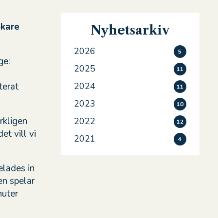
ökare
Nyhetsarkiv
2026
5
ge:
2025
11
terat
2024
11
2023
10
rkligen
2022
12
t vill vi
2021
4
elades in
en spelar
nuter