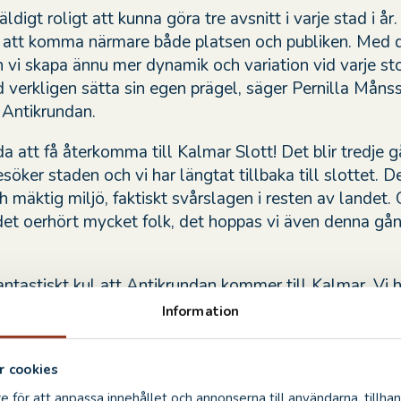
ldigt roligt att kunna göra tre avsnitt i varje stad i år
 att komma närmare både platsen och publiken. Med d
 vi skapa ännu mer dynamik och variation vid varje st
d verkligen sätta sin egen prägel, säger Pernilla Måns
 Antikrundan.
da att få återkomma till Kalmar Slott! Det blir tredje 
esöker staden och vi har längtat tillbaka till slottet. D
 mäktig miljö, faktiskt svårslagen i resten av landet. 
t oerhört mycket folk, det hoppas vi även denna gån
antastiskt kul att Antikrundan kommer till Kalmar. Vi h
ammet ska komma tillbaka hit, och det känns extra sp
Information
formatet då städerna kommer fram ännu mer. Antikru
t många besökare till slottet sist och vi är säkra på at
 cookies
Vi ser fram emot att få visa upp Kalmar i nationell tv 
e för att anpassa innehållet och annonserna till användarna, tillhan