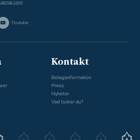
kalmar.com
Youtube
a
Kontakt
Bolagsinformation
urer
Press
s
Nyheter
Vad tycker du?