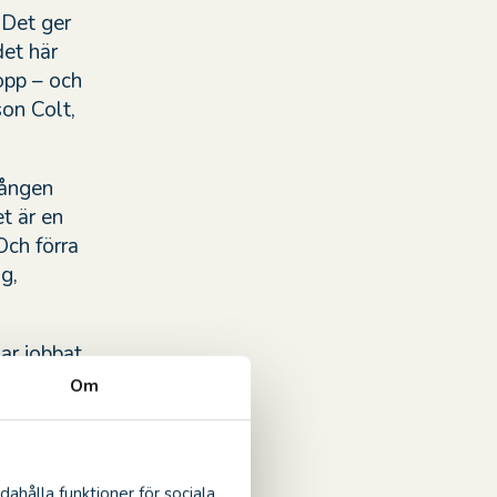
. Det ger
et här
opp – och
son Colt,
gången
et är en
Och förra
g,
ar jobbat
ännande
Om
ndan
t det blir
– i tre
dahålla funktioner för sociala