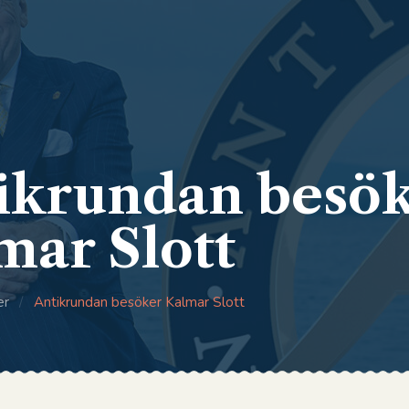
ikrundan besö
mar Slott
er
/
Antikrundan besöker Kalmar Slott