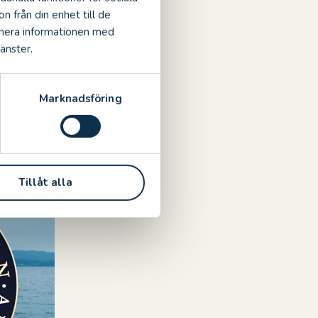
stination
n från din enhet till de
inera informationen med
änster.
Marknadsföring
Tillåt alla