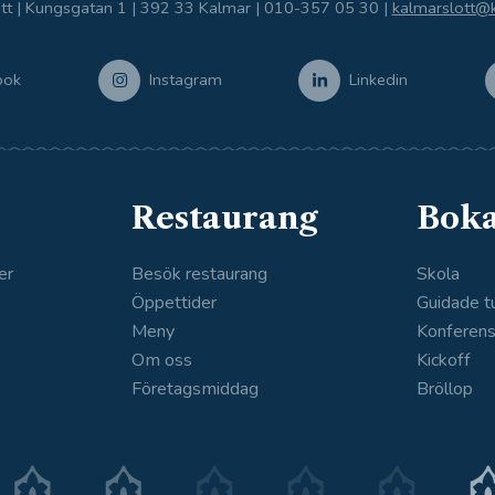
tt | Kungsgatan 1 | 392 33 Kalmar |
010-357 05 30
|
kalmarslott@
ook
Instagram
Linkedin
Restaurang
Bok
er
Besök restaurang
Skola
Öppettider
Guidade t
Meny
Konferen
Om oss
Kickoff
Företagsmiddag
Bröllop