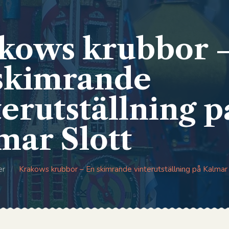
kows krubbor 
skimrande
terutställning p
mar Slott
er
/
Krakows krubbor – En skimrande vinterutställning på Kalmar