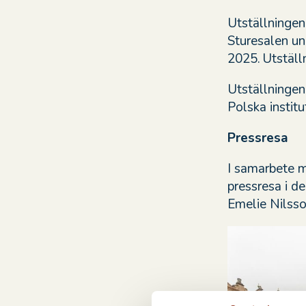
Utställninge
Sturesalen un
2025. Utställ
Utställninge
Polska instit
Pressresa
I samarbete m
pressresa i de
Emelie Nilss