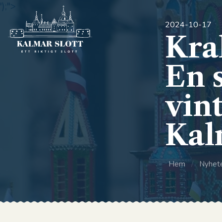
');">
2024-10-17
Kra
En 
vin
Kal
Hem
/
Nyhet