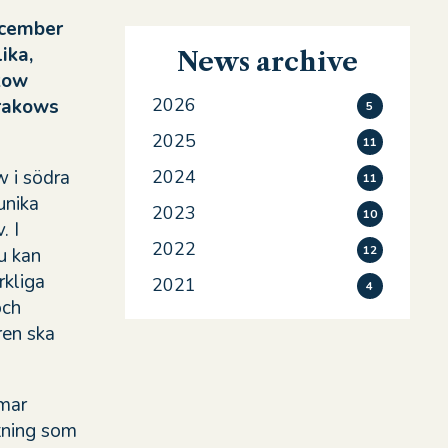
ecember
ika,
News archive
kow
2026
Krakows
5
2025
11
w i södra
2024
11
unika
2023
10
. I
2022
12
u kan
rkliga
2021
4
och
ren ska
lmar
ttning som