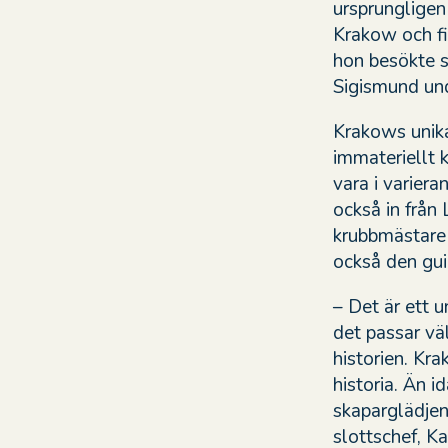
ursprungligen
Krakow och fi
hon besökte s
Sigismund und
Krakows unika
immateriellt 
vara i varieran
också in från
krubbmästare 
också den gu
– Det är ett u
det passar vä
historien. Kra
historia. Än i
skaparglädjen
slottschef, Ka