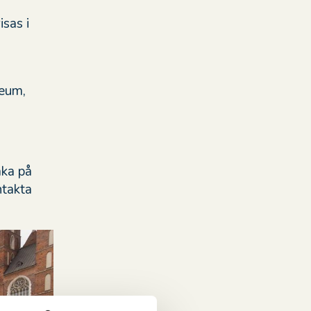
isas i
seum,
åka på
ntakta