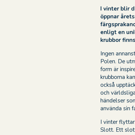
I vinter blir
öppnar årets 
färgsprakand
enligt en un
krubbor finn
Ingen annanst
Polen. De utm
form är inspir
krubborna kan
också upptäck
och världsliga
händelser som 
använda sin fa
I vinter flytt
Slott. Ett sl