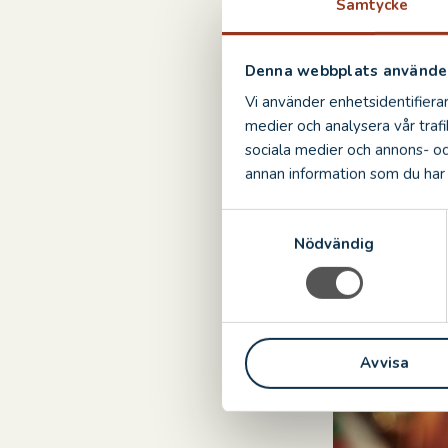
Samtycke
Denna webbplats använder
Vi använder enhetsidentifierar
medier och analysera vår trafi
sociala medier och annons- o
annan information som du har t
S
Nödvändig
a
m
t
y
c
Avvisa
k
e
s
v