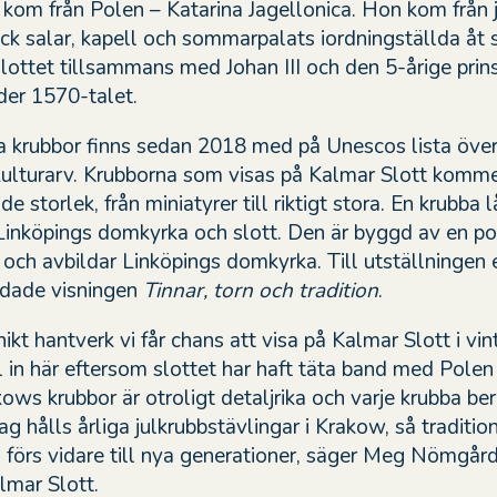
 kom från Polen – Katarina Jagellonica. Hon kom från 
ck salar, kapell och sommarpalats iordningställda åt s
lottet tillsammans med Johan III och den 5-årige prin
er 1570-talet.
 krubbor finns sedan 2018 med på Unescos lista öve
kulturarv. Krubborna som visas på Kalmar Slott komme
de storlek, från miniatyrer till riktigt stora. En krubba 
 Linköpings domkyrka
och slott
. Den är byggd av en
po
och avbildar Linköpings domkyrka. Till utställningen 
idade visningen
Tinnar, torn och tradition
.
nikt hantverk vi får chans att visa på Kalmar Slott i vin
l in här eftersom slottet har haft täta band med Pole
kows krubbor är otroligt detaljrika och varje krubba ber
dag hålls årliga julkrubbstävlingar i Krakow, så traditi
 förs vidare till nya generationer, säger Meg Nömgård
lmar Slott.