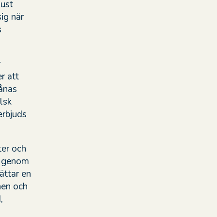
just
ig när
s
r
r att
lånas
lsk
erbjuds
ter och
n genom
ättar en
onen och
,