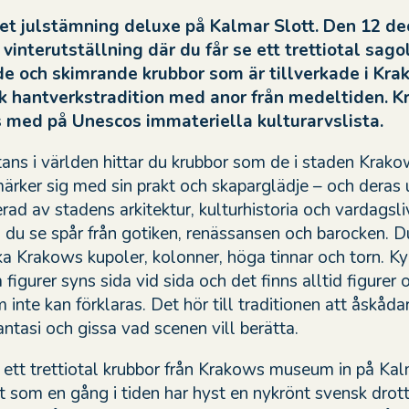
 det julstämning delux
e
på Kalmar Slott. Den 12 d
vinterutställning där du får se ett trettiotal sagol
e och skimrande krubbor som är tillverkade i Kra
ik hantverkstradition med anor från medeltiden. 
s med på Unescos immateriella kulturarvslista.
ans i världen hittar du krubbor som de i staden Krako
ärker sig med sin prakt och skaparglädje – och deras 
erad av stadens arkitektur, kulturhistoria och vardagsliv
 du se spår från gotiken, renässansen och barocken. D
a Krakows kupoler, kolonner, höga tinnar och torn. Ky
 figurer syns sida vid sida och det finns alltid figurer 
inte kan förklaras. Det hör till traditionen att åskåda
ntasi och gissa vad scenen vill berätta.
ar ett trettiotal krubbor från Krakows museum in på Ka
ott som en gång i tiden har hyst en nykrönt svensk dro