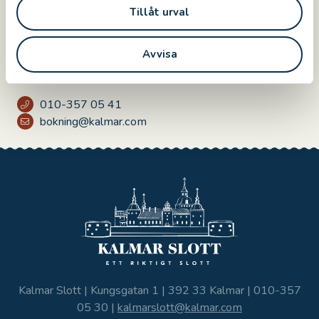
Tillåt urval
caroline.sjoberg@kalmar.com
Avvisa
För bokning av guidade turer
KONTAKTA OSS
010-357 05 41
bokning@kalmar.com
Kalmar Slott | Kungsgatan 1 | 392 33 Kalmar |
010-357
05 30
|
kalmarslott@kalmar.com