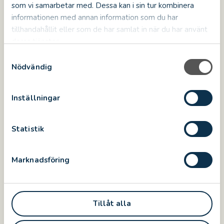
SHARE
SHARE
SHARE
SHARE
som vi samarbetar med. Dessa kan i sin tur kombinera
SHARE:
ON
ON
ON
ON
informationen med annan information som du har
FACEBOOK
TWITTER
LINKEDIN
PINTEREST
tillhandahållit eller som de har samlat in när du har använt
deras tjänster.
S
Nödvändig
a
m
t
Inställningar
y
c
k
Statistik
e
s
Marknadsföring
v
För middags- och
a
l
konferensbokningar
Tillåt alla
KONTAKTA CAROLINE SJÖBERG
010-357 05 35