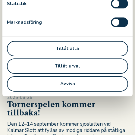
k
Statistik
e
Read more
s
Marknadsföring
v
a
l
NEWS
Tillåt alla
Tillåt urval
Avvisa
2025-08-29
Tornerspelen kommer
tillbaka!
Den 12–14 september kommer sjöslätten vid
Kalmar Slott att fyllas av modiga riddare på ståtliga