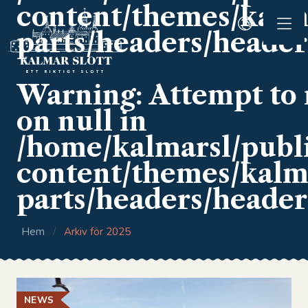
content/themes/kalma
parts/headers/header
Warning
: Attempt to
on null in
/home/kalmarsl/publ
content/themes/kalma
parts/headers/header
Hem
/
Arkiv för 2025
NEWS