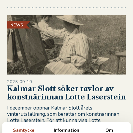
NEWS
2025-09-10
Kalmar Slott söker tavlor av
konstnärinnan Lotte Laserstein
I december öppnar Kalmar Slott årets
vinterutställning, som berättar om konstnärinnan
Lotte Laserstein. För att kunna visa Lotte
Lasersteins stora bredd söker slottet nu efter fler
Samtycke
Information
Om
tavlor – framför...