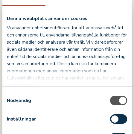
Read more
Denna webbplats använder cookies
Vi använder enhetsidentifierare för att anpassa innehållet
och annonserna till användarna, tillhandahålla funktioner för
NEWS
sociala medier och analysera vår trafik. Vi vidarebefordrar
även sådana identifierare och annan information från din
enhet till de sociala medier och annons- och analysföretag
som vi samarbetar med. Dessa kan i sin tur kombinera
informationen med annan information som du har
tillhandahållit eller som de har samlat in när du har använt
deras tjänster.
S
2025-09-03
Nödvändig
a
Höstens program
m
Nu släpper vi hela vårt höstprogram, som innehåller
t
Inställningar
allt från läskiga spökvandringar till en dansant
y
konsert med Romeo & Julia-kören. Det blir också
c
föreläsningar med historikern Peter Danielss...