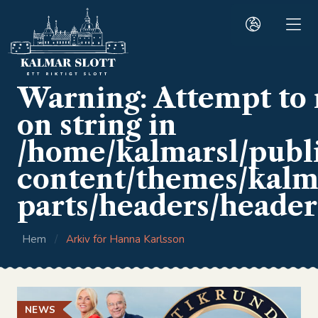
Warning
: Attempt to
on string in
/home/kalmarsl/publ
content/themes/kalma
parts/headers/header
Hem
/
Arkiv för Hanna Karlsson
NEWS