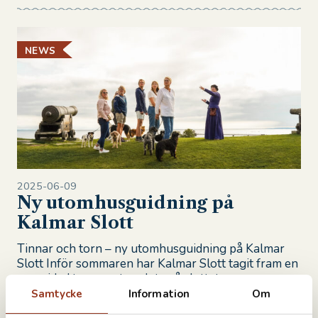
NEWS
2025-06-09
Ny utomhusguidning på
Kalmar Slott
Tinnar och torn – ny utomhusguidning på Kalmar
Slott Inför sommaren har Kalmar Slott tagit fram en
ny guidad tur, som tar plats på slottets
försvarsvallar – och berättar om slottets historia
Samtycke
Information
Om
som b...