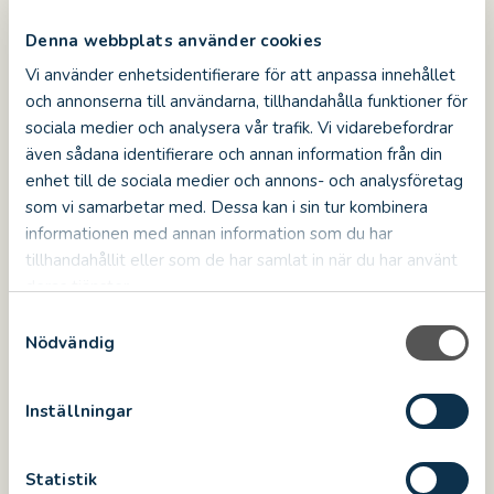
Read more
Denna webbplats använder cookies
Vi använder enhetsidentifierare för att anpassa innehållet
och annonserna till användarna, tillhandahålla funktioner för
sociala medier och analysera vår trafik. Vi vidarebefordrar
NEWS
även sådana identifierare och annan information från din
enhet till de sociala medier och annons- och analysföretag
som vi samarbetar med. Dessa kan i sin tur kombinera
informationen med annan information som du har
tillhandahållit eller som de har samlat in när du har använt
deras tjänster.
S
2025-02-10
Nödvändig
a
Kalmar Slott är länets mest
m
besökta resmål
t
Inställningar
y
Kalmar Slott och Ölandsbron. Det är vad flest
c
spontant kommer att tänka på när de får frågan vad
k
Statistik
de förknippar med Kalmar. Kalmar Slott är också det