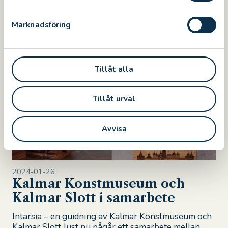
e
resmål i länet som flest har besökt. Det visar e...
s
Marknadsföring
Read more
v
a
l
Tillåt alla
NEWS
Tillåt urval
Avvisa
2024-01-26
Kalmar Konstmuseum och
Kalmar Slott i samarbete
Intarsia – en guidning av Kalmar Konstmuseum och
Kalmar Slott Just nu pågår ett samarbete mellan