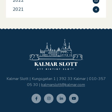
2022
12
2021
4
Kalmar Slott | Kungsgatan 1 | 392 33 Kalmar |
010-357
05 30
|
kalmarslott@kalmar.com
Facebo
Instagr
Linkedi
Youtub
ok
am
n
e