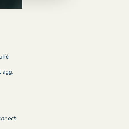
uffé
l ägg,
kor och