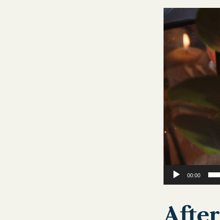
Video
Player
00:00
Afte