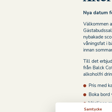
Nya datum fö
Välkommen att
Gästabudssal.
nybakade scon
våningsfat i b
innan sommar
Till det erbju
från Balck Co
alkoholfri drin
Pris med ka
Boka bord 
Vänligen m
Samtycke