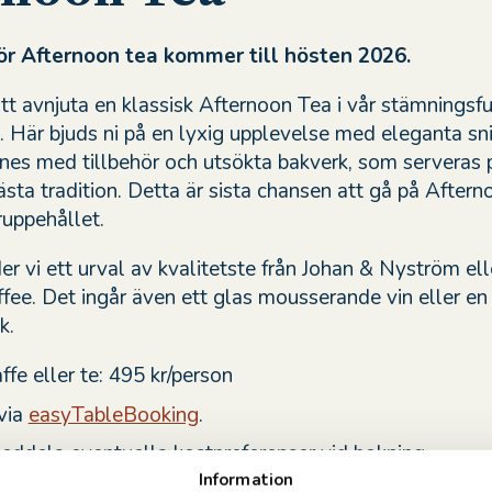
r Afternoon tea kommer till hösten 2026.
 avnjuta en klassisk Afternoon Tea i vår stämningsfu
 Här bjuds ni på en lyxig upplevelse med eleganta sni
es med tillbehör och utsökta bakverk, som serveras 
ästa tradition. Detta är sista chansen att gå på Aftern
uppehållet.
der vi ett urval av kvalitetste från Johan & Nyström ell
ffee. Det ingår även ett glas mousserande vin eller en
k.
ffe eller te: 495 kr/person
via
easyTableBooking
.
eddela eventuella kostpreferenser vid bokning.
Information