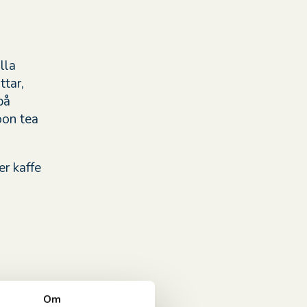
lla
ttar,
på
oon tea
er kaffe
Om