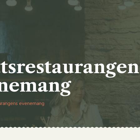
ttsrestaurangen
nemang
urangens evenemang