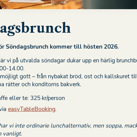
agsbrunch
ör Söndagsbrunch kommer till hösten 2026.
 vi på utvalda söndagar dukar upp en härlig brunchb
.00-14.00.
 möjligt gott – från nybakat bröd, ost och kallskuret til
ma rätter och konditorns bakverk.
ffe eller te: 325 kr/person
via
easyTableBooking
.
ar vi inte ordinarie lunchalternativ, men soppa, mac
 vanligt.