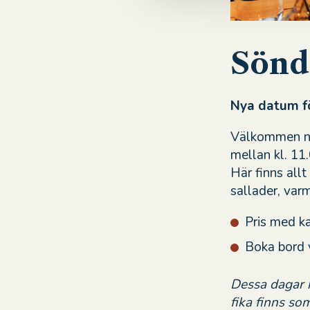
l
Sönd
Nya datum f
Välkommen när
mellan kl. 11
Här finns allt
sallader, var
Pris med ka
Boka bord 
Dessa dagar h
fika finns som