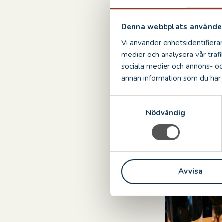
Lunch, mackor
Denna webbplats använder
Vi använder enhetsidentifierar
medier och analysera vår trafi
sociala medier och annons- o
annan information som du har t
S
Nödvändig
a
m
t
y
c
Avvisa
k
e
s
v
a