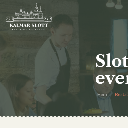
Slo
eve
Hem
/
Resta