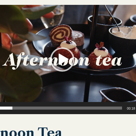
00:18
rnoon Tea