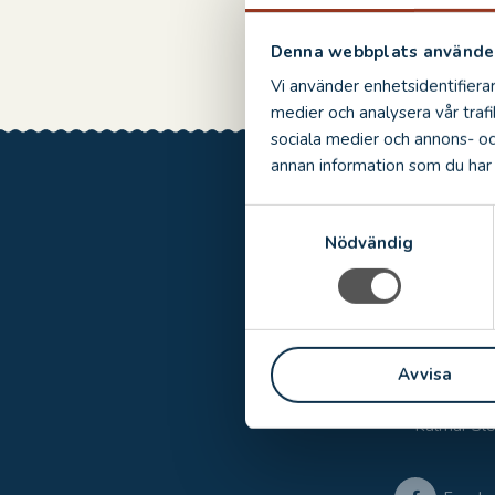
SHA
SHARE:
ON
Denna webbplats använder
FAC
Vi använder enhetsidentifierar
medier och analysera vår trafi
sociala medier och annons- o
annan information som du har t
S
Nödvändig
a
m
t
y
c
Avvisa
k
e
Kalmar Slo
s
v
a