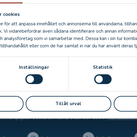
RE
SHARE
SHARE
SHARE
ON
ON
ON
 cookies
EBOOK
TWITTER
LINKEDIN
PINTEREST
e för att anpassa innehållet och annonserna till användarna, tillhan
k. Vi vidarebefordrar även sådana identifierare och annan informatio
ch analysföretag som vi samarbetar med. Dessa kan i sin tur komb
illhandahållit eller som de har samlat in när du har använt deras tj
Inställningar
Statistik
Tillåt urval
tt | Kungsgatan 1 | 392 33 Kalmar |
010-357 05 30
|
kalmarslott@