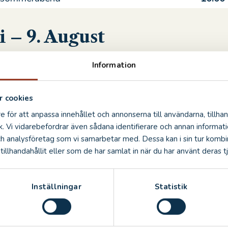
i – 9. August
Information
10:00
Kinder
10:00
 cookies
e för att anpassa innehållet och annonserna till användarna, tillhan
. August
k. Vi vidarebefordrar även sådana identifierare och annan informatio
ch analysföretag som vi samarbetar med. Dessa kan i sin tur komb
illhandahållit eller som de har samlat in när du har använt deras tj
10:00
Inställningar
Statistik
gust – 1. November
10:00