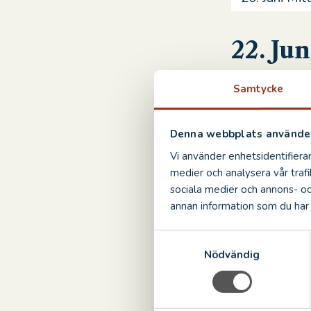
22. Jun
Samtycke
Täglich
Schloss für 
Denna webbplats använder
Vi använder enhetsidentifierar
10.–30
medier och analysera vår trafi
sociala medier och annons- o
annan information som du har t
Täglich
S
Nödvändig
a
31. Au
m
t
Täglich
y