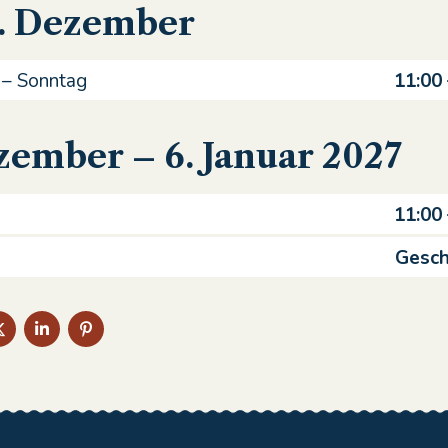
0. Dezember
 – Sonntag
11:00
zember – 6. Januar 2027
11:00
g
Gesch
AUF
AUF
AUF
EBOOK
TWITTER
LINKEDIN
PINTEREST
EN
TEILEN
TEILEN
TEILEN