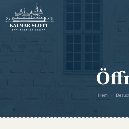
Öff
Hem
/
Besuc