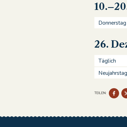
10.–2
Donnerstag
26. De
Täglich
Neujahrsta
AUF
TEILEN:
FAC
TEIL