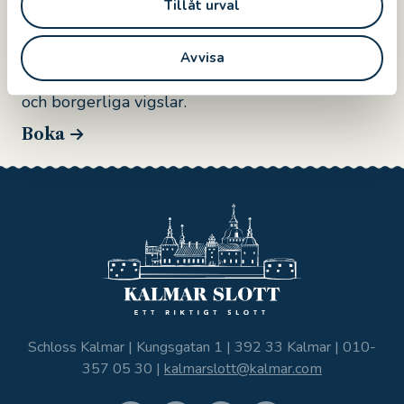
Tillåt urval
Boka slottet
På Kalmar Slott kan du boka allt från egna
Avvisa
guidade turer, konferenser, möten,
diplomeringar och avslutningar till konserter
och borgerliga vigslar.
Boka
Schloss Kalmar | Kungsgatan 1 | 392 33 Kalmar |
010-
357 05 30
|
kalmarslott@kalmar.com