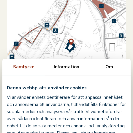
Samtycke
Information
Om
AUF
AUF
AUF
AUF
TEILEN:
FACEBOOK
TWITTER
LINKEDIN
PINTEREST
TEILEN
TEILEN
TEILEN
TEILEN
Denna webbplats använder cookies
Vi använder enhetsidentifierare för att anpassa innehållet
och annonserna till användarna, tillhandahålla funktioner för
sociala medier och analysera vår trafik. Vi vidarebefordrar
även sådana identifierare och annan information från din
enhet till de sociala medier och annons- och analysföretag
som vi samarbetar med. Dessa kan i sin tur kombinera