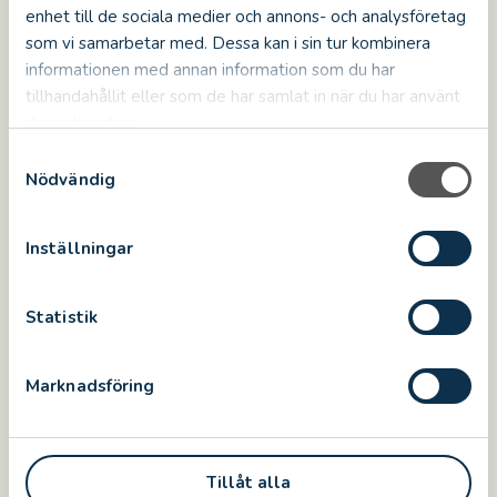
enhet till de sociala medier och annons- och analysföretag
som vi samarbetar med. Dessa kan i sin tur kombinera
informationen med annan information som du har
tillhandahållit eller som de har samlat in när du har använt
deras tjänster.
S
Nödvändig
a
m
t
Inställningar
y
c
k
Statistik
AUF
AUF
AUF
AUF
e
TEILEN:
FACEBOOK
TWITTER
LINKEDIN
PINTEREST
s
TEILEN
TEILEN
TEILEN
TEILEN
Marknadsföring
v
a
l
Tillåt alla