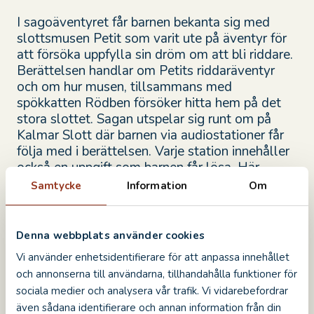
I sagoäventyret får barnen bekanta sig med
slottsmusen Petit som varit ute på äventyr för
att försöka uppfylla sin dröm om att bli riddare.
Berättelsen handlar om Petits riddaräventyr
och om hur musen, tillsammans med
spökkatten Rödben försöker hitta hem på det
stora slottet. Sagan utspelar sig runt om på
Kalmar Slott där barnen via audiostationer får
följa med i berättelsen. Varje station innehåller
också en uppgift som barnen får lösa. Här
behöver man använda sig av både smak, syn,
Samtycke
Information
Om
doft, känsel och hörsel för att klara uppgiften.
Äventyret är riktat för barn från 6 år.
Denna webbplats använder cookies
Obs! Petits äventyr är ej tillgänglig under
Vi använder enhetsidentifierare för att anpassa innehållet
perioden 23 juni – 10 augusti (under
Barnens
och annonserna till användarna, tillhandahålla funktioner för
Slott
).
sociala medier och analysera vår trafik. Vi vidarebefordrar
även sådana identifierare och annan information från din