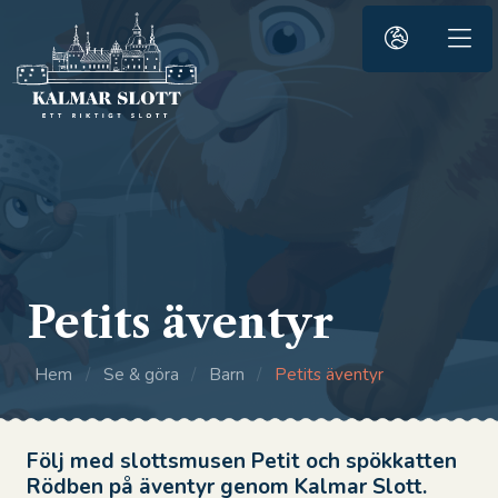
Petits äventyr
Hem
/
Se & göra
/
Barn
/
Petits äventyr
Följ med slottsmusen Petit och spökkatten
Rödben på äventyr genom Kalmar Slott.