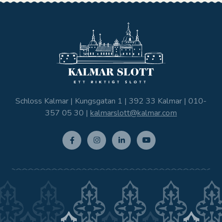
Schloss Kalmar | Kungsgatan 1 | 392 33 Kalmar |
010-
357 05 30
|
kalmarslott@kalmar.com
Facebo
Instagr
Linkedi
Youtub
ok
am
n
e