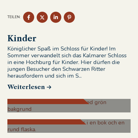
AUF
AUF
AUF
AUF
TEILEN:
FACEBOOK
TWITTER
LINKEDIN
PINTEREST
TEILEN
TEILEN
TEILEN
TEILEN
Kinder
Königlicher Spaß im Schloss für Kinder! Im
Sommer verwandelt sich das Kalmarer Schloss
in eine Hochburg für Kinder. Hier dürfen die
jungen Besucher den Schwarzen Ritter
herausfordern und sich im S...
Weiterlesen
Prinsessan Cecilia
Alkemisten Astro