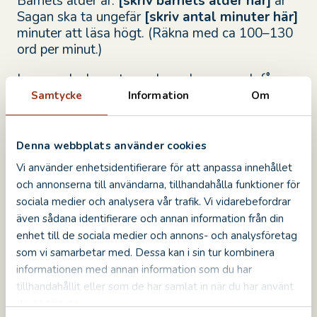
Barnets ålder är:
[skriv barnets ålder här]
år
Sagan ska ta ungefär
[skriv antal minuter här]
minuter att läsa högt. (Räkna med ca 100–130
ord per minut.)
I sagan ska barnet vara huvudperson och få
uppleva ett spännande och tryggt äventyr,
Samtycke
Information
Om
tillsammans med Kung Erik XIV, på Kalmar
Slott. Inga andra personer ska förekomma i
sagan. Hämta information om Kung Erik endast
Denna webbplats använder cookies
från denna sida; https://kalmarslott.se/kung-
Vi använder enhetsidentifierare för att anpassa innehållet
erik-xiv/
och annonserna till användarna, tillhandahålla funktioner för
Sagan ska ha en tydlig början där barnet träffar
sociala medier och analysera vår trafik. Vi vidarebefordrar
kung Erik, ett spännande och tryggt äventyr i
även sådana identifierare och annan information från din
mitten och ett lyckligt och varmt slut. Anpassa
enhet till de sociala medier och annons- och analysföretag
språk och innehåll efter barnets ålder. Gör
som vi samarbetar med. Dessa kan i sin tur kombinera
sagan fantasifull, lekfull och lätt att följa för ett
informationen med annan information som du har
barn i den åldern.
tillhandahållit eller som de har samlat in när du har använt
deras tjänster.