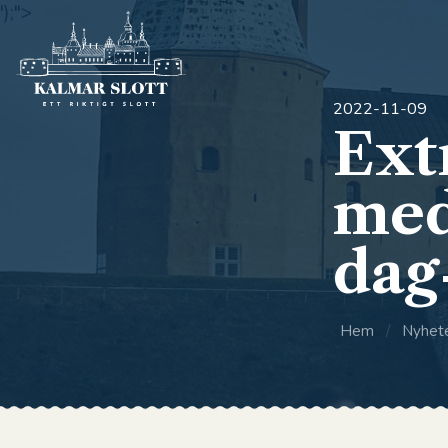
');">
2022-11-09
Ext
med
dag
Hem
/
Nyhet