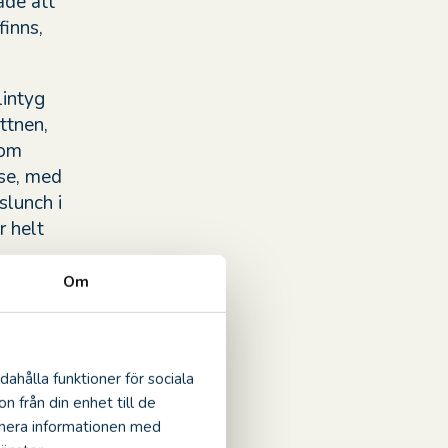
åde att
finns,
lintyg
ittnen,
som
lse, med
slunch i
r helt
Om
gifta sig
m
dahålla funktioner för sociala
n från din enhet till de
inera informationen med