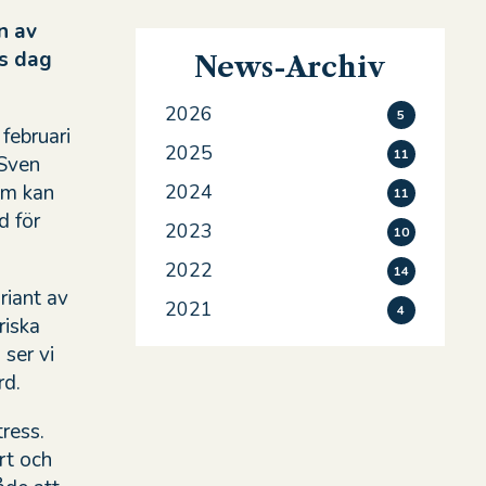
n av
ns dag
News-Archiv
2026
5
februari
2025
11
 Sven
om kan
2024
11
d för
2023
10
2022
14
riant av
2021
4
riska
 ser vi
rd.
ress.
rt och