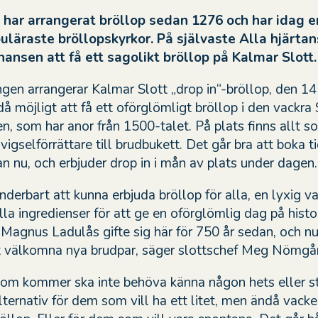
 har arrangerat bröllop sedan 1276 och har idag e
uläraste bröllopskyrkor. På självaste Alla hjärta
hansen att få ett sagolikt bröllop på Kalmar Slott.
ngen arrangerar Kalmar Slott „drop in“-bröllop, den 14 
å möjligt att få ett oförglömligt bröllop i den vackra
, som har anor från 1500-talet. På plats finns allt s
vigselförrättare till brudbukett. Det går bra att boka ti
an nu, och erbjuder drop in i mån av plats under dagen.
derbart att kunna erbjuda bröllop för alla, en lyxig va
la ingredienser för att ge en oförglömlig dag på histo
 Magnus Ladulås gifte sig här för 750 år sedan, och nu
t välkomna nya brudpar, säger slottschef Meg Nömgå
om kommer ska inte behöva känna någon hets eller st
lternativ för dem som vill ha ett litet, men ändå vacke