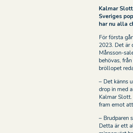
Kalmar Slott
Sveriges pop
har nu alla c
För första gå
2023. Det är d
Månsson-salen
behövas, från 
bröllopet red
– Det känns un
drop in med al
Kalmar Slott.
fram emot at
– Brudparen s
Detta är ett a