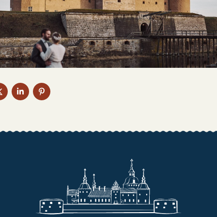
AUF
AUF
AUF
EBOOK
TWITTER
LINKEDIN
PINTEREST
EN
TEILEN
TEILEN
TEILEN