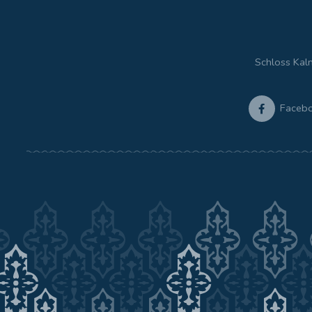
Schloss Kal
Faceb