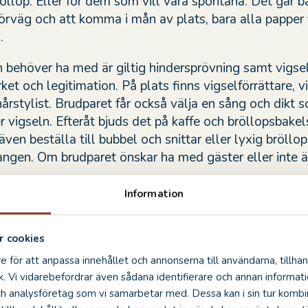
öllop. Eller för dem som vill vara spontana. Det går b
förväg och att komma i mån av plats, bara alla papper 
.
 behöver ha med är giltig hindersprövning samt vigse
ket och legitimation. På plats finns vigselförrättare, v
hårstylist. Brudparet får också välja en sång och dikt 
r vigseln. Efteråt bjuds det på kaffe och bröllopsbake
även beställa till bubbel och snittar eller lyxig bröllop
angen. Om brudparet önskar ha med gäster eller inte ä
Information
et någon som har planer på att fria på Nyårsafton och 
ans dag? Vi ser fram emot att höra alla historier bako
 cookies
kså, avslutar Meg Nömgård.
e för att anpassa innehållet och annonserna till användarna, tillhan
k. Vi vidarebefordrar även sådana identifierare och annan informatio
ch analysföretag som vi samarbetar med. Dessa kan i sin tur komb