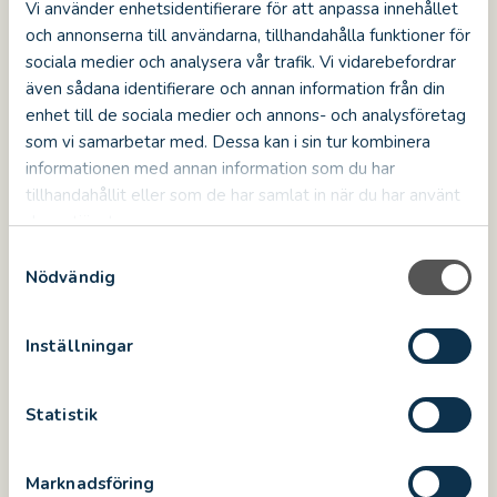
Vi använder enhetsidentifierare för att anpassa innehållet
Kontakta Anne Haugaard om du är intresserad
och annonserna till användarna, tillhandahålla funktioner för
av att praoa någon av veckorna ovan. Först till
sociala medier och analysera vår trafik. Vi vidarebefordrar
kvarn gäller:
även sådana identifierare och annan information från din
anne.haugaard@kalmar.com
enhet till de sociala medier och annons- och analysföretag
som vi samarbetar med. Dessa kan i sin tur kombinera
Praktisk information
informationen med annan information som du har
tillhandahållit eller som de har samlat in när du har använt
Arbetstiderna under praktikveckan är mellan
deras tjänster.
kl. 8.00 och 15.00, måndag-fredag.
S
Under slottets öppettider har all personal
Nödvändig
a
som möter besökare på sig historiska kläder,
m
vilket även du kommer att få låna och bära.
t
Inställningar
Lunch behöver du helst ha med dig varje
y
dag. Vi har personalrum med mikro och
c
enklare kokplatta, kylskåp och kaffemaskin.
k
Statistik
Har du ett avtal med din skola om att äta
e
lunch någon annan stans går det också bra.
s
Marknadsföring
v