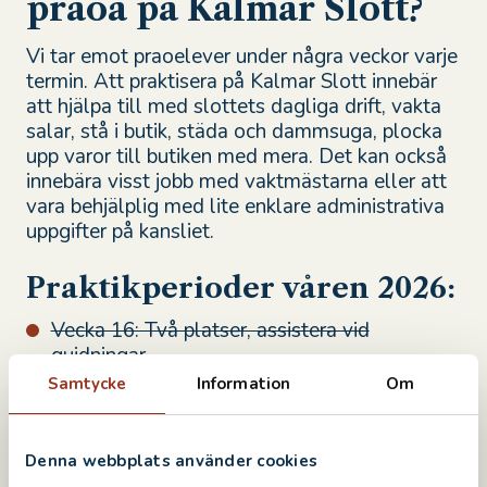
praoa på Kalmar Slott?
Vi tar emot praoelever under några veckor varje
termin. Att praktisera på Kalmar Slott innebär
att hjälpa till med slottets dagliga drift, vakta
salar, stå i butik, städa och dammsuga, plocka
upp varor till butiken med mera. Det kan också
innebära visst jobb med vaktmästarna eller att
vara behjälplig med lite enklare administrativa
uppgifter på kansliet.
Praktikperioder våren 2026:
Vecka 16: Två platser, assistera vid
guidningar
Samtycke
Information
Om
Vecka 17: 1 plats, assistera vid guidningar
Vecka 19: En plats, olika arbetsuppgifter
Vecka 21: En plats, främst assistera i
Denna webbplats använder cookies
slottsbutiken