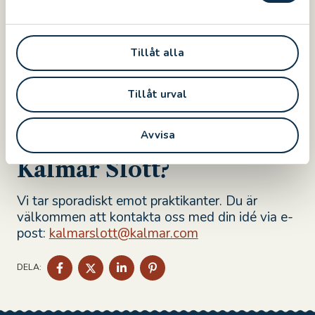
För att lära känna slottet och dess historia
a
bättre uppmuntrar vi att du går med på minst
l
en guidning som vi ger på slottet, under din
praktikperiod.
Tillåt alla
Går du på universitetet
Tillåt urval
och vill ha praktik eller
Avvisa
skriva uppsats på
Kalmar Slott?
Vi tar sporadiskt emot praktikanter. Du är
välkommen att kontakta oss med din idé via e-
post:
kalmarslott@kalmar.com
DELA
DELA
DELA
DELA
DELA:
PÅ
PÅ
PÅ
PÅ
FACEBOOK
TWITTER
LINKEDIN
PINTEREST