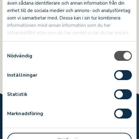
Nyhetsarkiv
även sådana identifierare och annan information från din
enhet till de sociala medier och annons- och analysföretag
2026
5
som vi samarbetar med. Dessa kan i sin tur kombinera
2025
informationen med annan information som du har
11
tillhandahållit eller som de har samlat in när du har använt
2024
11
deras tjänster.
2023
10
S
Nödvändig
a
2022
12
m
2021
4
t
Inställningar
y
c
k
Statistik
e
s
Marknadsföring
v
a
l