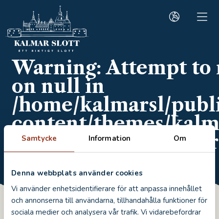
Warning
: Attempt to
on null in
/home/kalmarsl/publ
content/themes/kalma
parts/headers/header
Samtycke
Information
Om
Hem
/
Guidning
/
Ordinarie
Denna webbplats använder cookies
Vi använder enhetsidentifierare för att anpassa innehållet
och annonserna till användarna, tillhandahålla funktioner för
sociala medier och analysera vår trafik. Vi vidarebefordrar