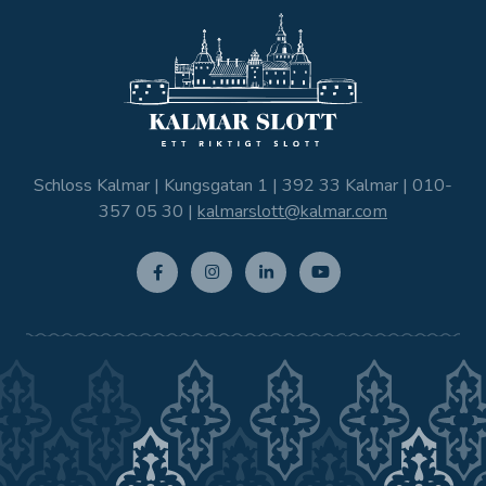
Schloss Kalmar | Kungsgatan 1 | 392 33 Kalmar |
010-
357 05 30
|
kalmarslott@kalmar.com
Facebo
Instagr
Linkedi
Youtub
ok
am
n
e