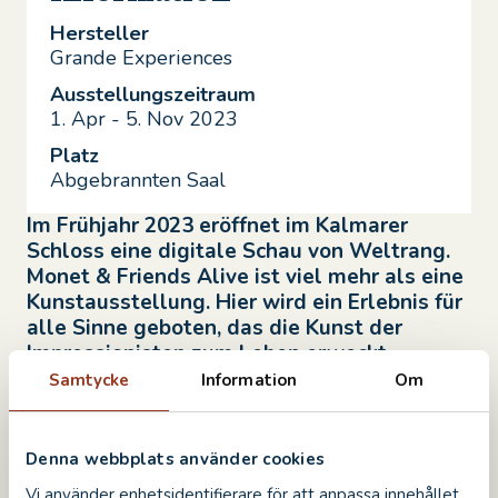
Hersteller
Grande Experiences
Ausstellungszeitraum
1. Apr - 5. Nov 2023
Platz
Abgebrannten Saal
Im Frühjahr 2023 eröffnet im Kalmarer
Schloss eine digitale Schau von Weltrang.
Monet & Friends Alive ist viel mehr als eine
Kunstausstellung. Hier wird ein Erlebnis für
alle Sinne geboten, das die Kunst der
Impressionisten zum Leben erweckt.
Samtycke
Information
Om
Beim Eintreten in den Abgebrannten Saal öffnet
sich eine magische Bilderwelt. Die großartigen
impressionistischen Gemälde, projiziert auf
Denna webbplats använder cookies
riesengroßen Bildschirmen, umgeben die
Vi använder enhetsidentifierare för att anpassa innehållet