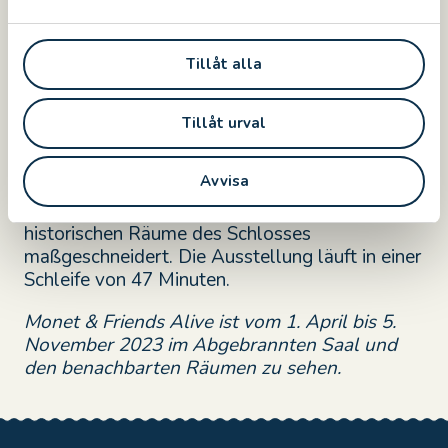
und wird von kreativen Aktivitäten für Kinder
a
begleitet. Eine nachgebaute japanische Brücke
l
in der Ausstellung lädt die Besuchenden ein,
Tillåt alla
selbst Teil des berühmten Kunstwerks von
Claude Monet zu werden.
Tillåt urval
Die Schau war bereits in mehreren Städten in
der ganzen Welt zu Besuch, wie Mexico City,
Avvisa
Beijing, Moskau, Rom und Sydney. In Kalmar
wurde sie von Grande Experiences für die
historischen Räume des Schlosses
maßgeschneidert. Die Ausstellung
läuft in einer
Schleife von 47 Minuten.
Monet & Friends Alive ist vom 1. April bis 5.
November 2023 im Abgebrannten Saal und
den benachbarten Räumen zu sehen.